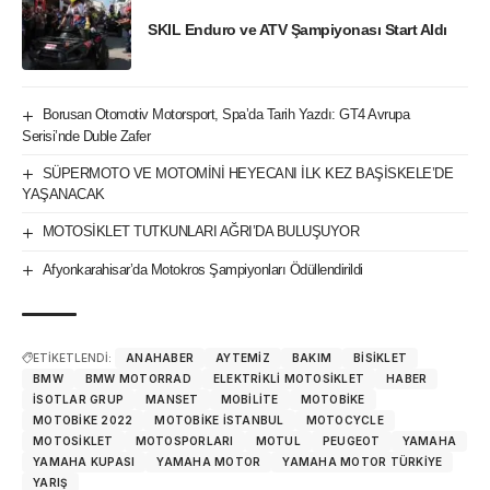
SKIL Enduro ve ATV Şampiyonası Start Aldı
Borusan Otomotiv Motorsport, Spa’da Tarih Yazdı: GT4 Avrupa
Serisi’nde Duble Zafer
SÜPERMOTO VE MOTOMİNİ HEYECANI İLK KEZ BAŞİSKELE’DE
YAŞANACAK
MOTOSİKLET TUTKUNLARI AĞRI’DA BULUŞUYOR
Afyonkarahisar’da Motokros Şampiyonları Ödüllendirildi
ETİKETLENDİ:
ANAHABER
AYTEMIZ
BAKIM
BISIKLET
BMW
BMW MOTORRAD
ELEKTRIKLI MOTOSIKLET
HABER
İSOTLAR GRUP
MANSET
MOBILITE
MOTOBIKE
MOTOBIKE 2022
MOTOBIKE ISTANBUL
MOTOCYCLE
MOTOSIKLET
MOTOSPORLARI
MOTUL
PEUGEOT
YAMAHA
YAMAHA KUPASI
YAMAHA MOTOR
YAMAHA MOTOR TÜRKIYE
YARIŞ