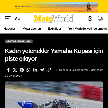
Aa
Haberler
Motor sporları
Etkinlikler
Yeni Modeller ve İncelemeler
MOTOR SPORLARI
Kadın yetenekler Yamaha Kupası için
piste çıkıyor
Bu haberin okuma süresi 2 dakikadır.
29 Eylül 2023