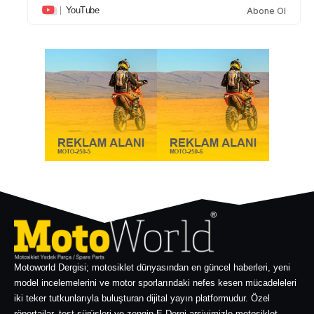
YouTube
Abone Ol
Motoworld Dergisi; motosiklet dünyasından en güncel haberleri, yeni
model incelemelerini ve motor sporlarındaki nefes kesen mücadeleleri
iki teker tutkunlarıyla buluşturan dijital yayın platformudur. Özel
röportajlar, test sürüşleri ve zengin E-Dergi arşivimizle motosiklet