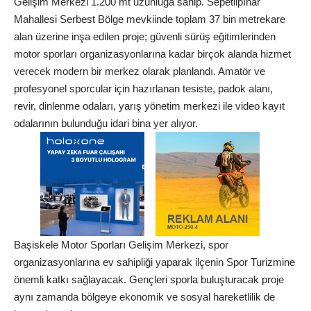
Gelişim Merkezi 1.200 mt uzunluğa sahip. Sepetlipınar
Mahallesi Serbest Bölge mevkiinde toplam 37 bin metrekare
alan üzerine inşa edilen proje; güvenli sürüş eğitimlerinden
motor sporları organizasyonlarına kadar birçok alanda hizmet
verecek modern bir merkez olarak planlandı. Amatör ve
profesyonel sporcular için hazırlanan tesiste, padok alanı,
revir, dinlenme odaları, yarış yönetim merkezi ile video kayıt
odalarının bulunduğu idari bina yer alıyor.
Başiskele Motor Sporları Gelişim Merkezi, spor
organizasyonlarına ev sahipliği yaparak ilçenin Spor Turizmine
önemli katkı sağlayacak. Gençleri sporla buluşturacak proje
aynı zamanda bölgeye ekonomik ve sosyal hareketlilik de