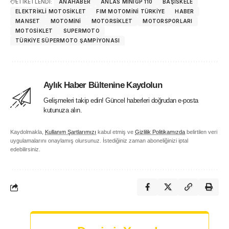
ETİKETLENDİ:
ANAHABER
ANLAS MINIGP 110
BAŞISKELE
ELEKTRIKLI MOTOSIKLET
FIM MOTOMINI TÜRKIYE
HABER
MANSET
MOTOMİNİ
MOTORSIKLET
MOTORSPORLARI
MOTOSIKLET
SUPERMOTO
TÜRKIYE SÜPERMOTO ŞAMPIYONASI
Aylık Haber Bültenine Kaydolun
Gelişmeleri takip edin! Güncel haberleri doğrudan e-posta
kutunuza alın.
Kaydolmakla,
Kullanım Şartlarımızı
kabul etmiş ve
Gizlilik Politikamızda
belirtilen veri
uygulamalarını onaylamış olursunuz. İstediğiniz zaman aboneliğinizi iptal
edebilirsiniz.