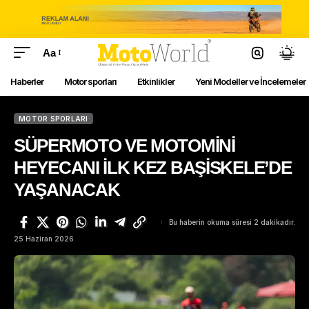
Aa
Haberler
Motor sporları
Etkinlikler
Yeni Modeller ve İncelemeler
MOTOR SPORLARI
SÜPERMOTO VE MOTOMİNİ
HEYECANI İLK KEZ BAŞİSKELE’DE
YAŞANACAK
Bu haberin okuma süresi 2 dakikadır.
25 Haziran 2026