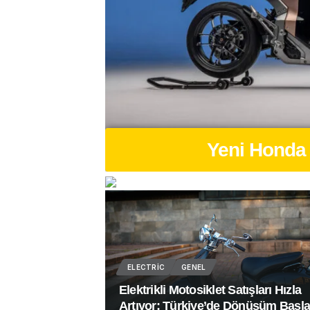
Yeni Yam
ELECTRIC
GENEL
Azaltmanın Yolu
Elektrikli Motosiklet Satışları Hızla
yor
Artıyor: Türkiye’de Dönüşüm Başla