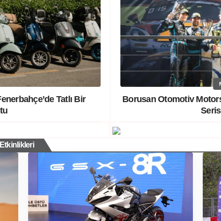
enerbahçe’de Tatlı Bir
Borusan Otomotiv Motors
tu
Seris
tkinlikleri