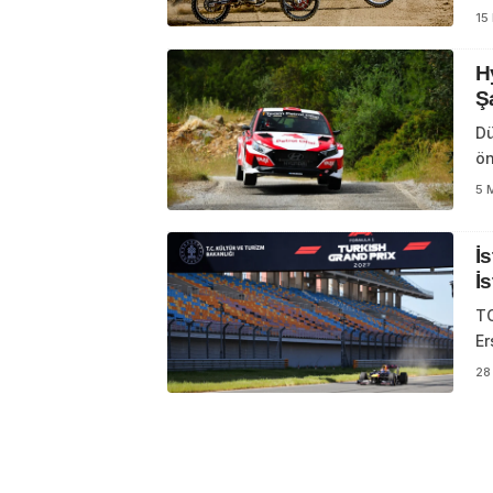
15
H
Ş
Dü
ön
5 
İ
İs
TO
Er
28