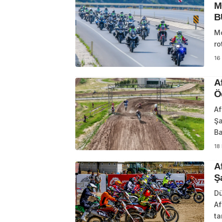
M
B
Mo
ro
16
A
Ö
Af
Şa
Ba
18
A
Ş
Dü
Af
ta