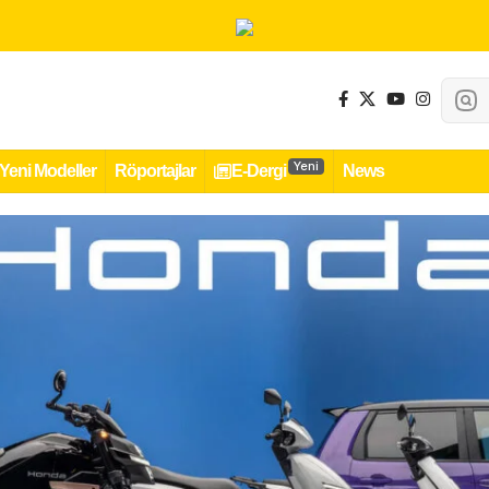
Yeni
Yeni Modeller
Röportajlar
E-Dergi
News