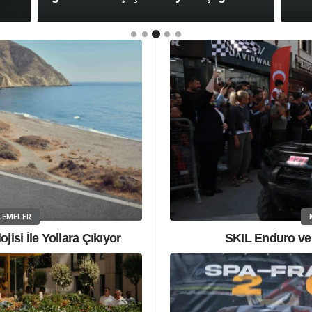
LEMELER
si İle Yollara Çıkıyor
SKIL Enduro ve