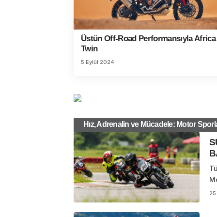
Üstün Off-Road Performansıyla Africa
Twin
5 Eylül 2024
Hız, Adrenalin ve Mücadele: Motor Sporla
S
B
Tü
Mo
25