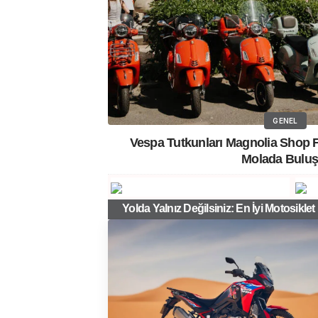
GENEL
Vespa Tutkunları Magnolia Shop F
Molada Buluş
Yolda Yalnız Değilsiniz: En İyi Motosiklet E