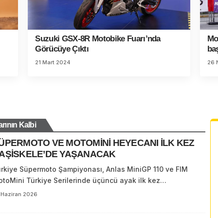
Suzuki GSX-8R Motobike Fuarı’nda
Mot
Görücüye Çıktı
bas
21 Mart 2024
26 
rının Kalbi
ÜPERMOTO VE MOTOMİNİ HEYECANI İLK KEZ
AŞİSKELE’DE YAŞANACAK
rkiye Süpermoto Şampiyonası, Anlas MiniGP 110 ve FIM
toMini Türkiye Serilerinde üçüncü ayak ilk kez…
 Haziran 2026