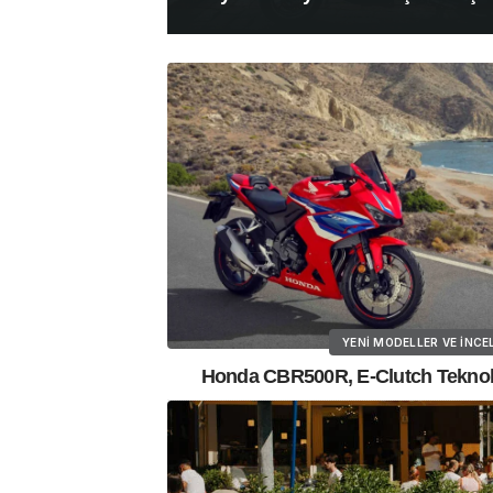
YENI MODELLER VE İNCE
Honda CBR500R, E-Clutch Teknoloji