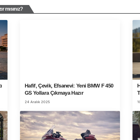
ır mısınız?
ı
Hafif, Çevik, Efsanevi: Yeni BMW F 450
H
GS Yollara Çıkmaya Hazır
T
24 Aralık 2025
1