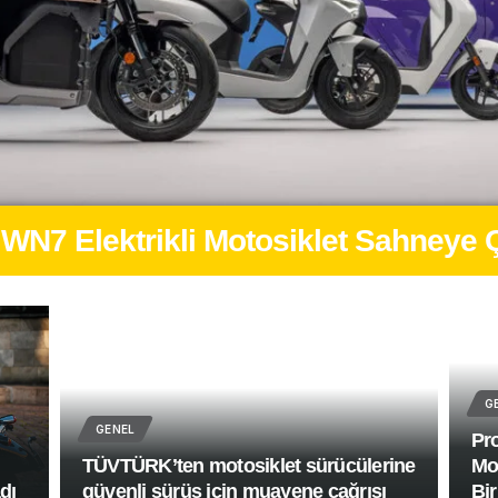
aha MT-07 Türkiye’de Satışa Sunuld
G
GENEL
Pr
TÜVTÜRK’ten motosiklet sürücülerine
Mot
dı
güvenli sürüş için muayene çağrısı
Bir