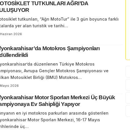
OTOSİKLET TUTKUNLARI AĞRI’DA
ULUŞUYOR
tosiklet tutkunları, “Ağrı MotoTur” ile 3 gün boyunca farklı
talarda yer alan turistik ve tarihi…
 Haziran 2026
fyonkarahisar’da Motokros Şampiyonları
düllendirildi
yonkarahisar’da düzenlenen Türkiye Motokros
mpiyonası, Avrupa Gençler Motokros Şampiyonası ve
lkan Motosiklet Birliği (BMU) Motokros…
 Mayıs 2026
fyonkarahisar Motor Sporları Merkezi Üç Büyük
ampiyonaya Ev Sahipliği Yapıyor
nyanın en iyi motokros parkurları arasında gösterilen
yonkarahisar Motor Sporları Merkezi, 16-17 Mayıs
rihlerinde üç…