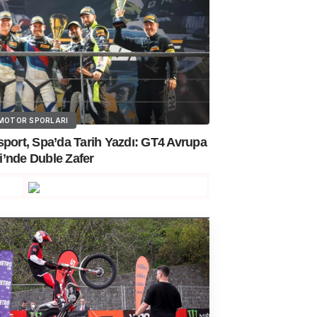
MOTOR SPORLARI
port, Spa’da Tarih Yazdı: GT4 Avrupa
i’nde Duble Zafer