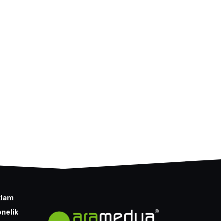
klam
nelik