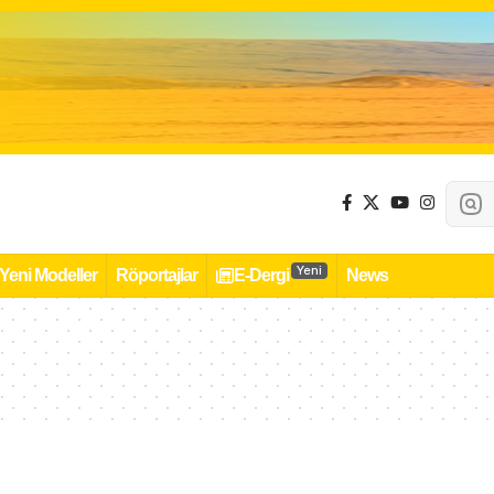
Yeni
Yeni Modeller
Röportajlar
E-Dergi
News