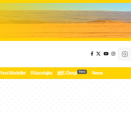
Yeni
Yeni Modeller
Röportajlar
E-Dergi
News