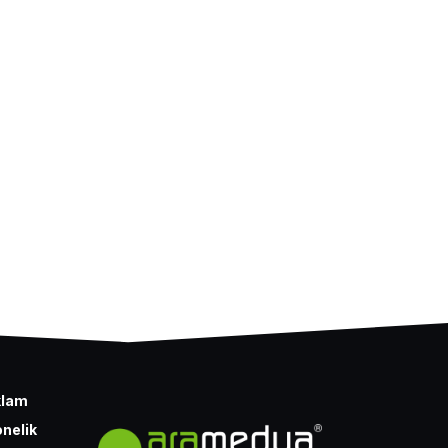
klam
nelik