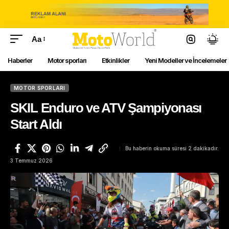
Aa
Haberler
Motor sporları
Etkinlikler
Yeni Modeller ve İncelemeler
MOTOR SPORLARI
SKIL Enduro ve ATV Şampiyonası
Start Aldı
Bu haberin okuma süresi 2 dakikadır.
3 Temmuz 2026