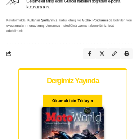
Gelişmeleri takip edin! Güncel haberleri doğrudan e-posta
kutunuza alın.
Kaydolmakla,
Kullanım Şartlarımızı
kabul etmiş ve
Gizlilik Politikamızda
belirtilen veri
uygulamalarını onaylamış olursunuz. İstediğiniz zaman aboneliğinizi iptal
edebilirsiniz.
Dergimiz Yayında
Okumak için Tıklayın