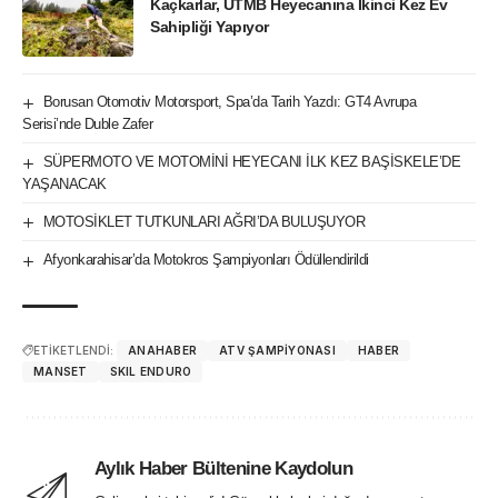
Kaçkarlar, UTMB Heyecanına İkinci Kez Ev
Sahipliği Yapıyor
Borusan Otomotiv Motorsport, Spa’da Tarih Yazdı: GT4 Avrupa
Serisi’nde Duble Zafer
SÜPERMOTO VE MOTOMİNİ HEYECANI İLK KEZ BAŞİSKELE’DE
YAŞANACAK
MOTOSİKLET TUTKUNLARI AĞRI’DA BULUŞUYOR
Afyonkarahisar’da Motokros Şampiyonları Ödüllendirildi
ETİKETLENDİ:
ANAHABER
ATV ŞAMPIYONASI
HABER
MANSET
SKIL ENDURO
Aylık Haber Bültenine Kaydolun