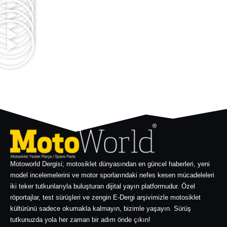
Motoworld Dergisi; motosiklet dünyasından en güncel haberleri, yeni
model incelemelerini ve motor sporlarındaki nefes kesen mücadeleleri
iki teker tutkunlarıyla buluşturan dijital yayın platformudur. Özel
röportajlar, test sürüşleri ve zengin E-Dergi arşivimizle motosiklet
kültürünü sadece okumakla kalmayın, bizimle yaşayın. Sürüş
tutkunuzda yola her zaman bir adım önde çıkın!