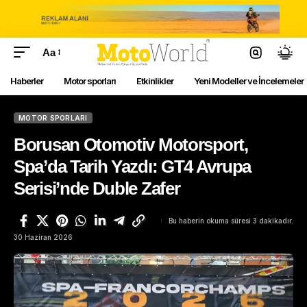
Aa
Haberler
Motor sporları
Etkinlikler
Yeni Modeller ve İncelemeler
MOTOR SPORLARI
Borusan Otomotiv Motorsport,
Spa’da Tarih Yazdı: GT4 Avrupa
Serisi’nde Duble Zafer
Bu haberin okuma süresi 3 dakikadır.
30 Haziran 2026