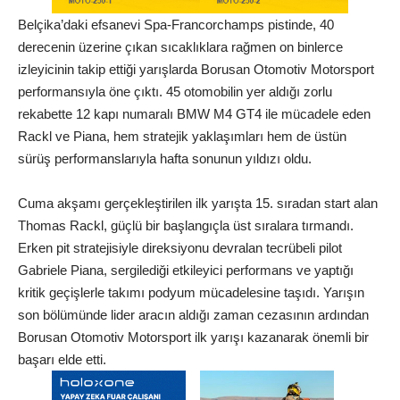
Belçika’daki efsanevi Spa-Francorchamps pistinde, 40
derecenin üzerine çıkan sıcaklıklara rağmen on binlerce
izleyicinin takip ettiği yarışlarda Borusan Otomotiv Motorsport
performansıyla öne çıktı. 45 otomobilin yer aldığı zorlu
rekabette 12 kapı numaralı BMW M4 GT4 ile mücadele eden
Rackl ve Piana, hem stratejik yaklaşımları hem de üstün
sürüş performanslarıyla hafta sonunun yıldızı oldu.
Cuma akşamı gerçekleştirilen ilk yarışta 15. sıradan start alan
Thomas Rackl, güçlü bir başlangıçla üst sıralara tırmandı.
Erken pit stratejisiyle direksiyonu devralan tecrübeli pilot
Gabriele Piana, sergilediği etkileyici performans ve yaptığı
kritik geçişlerle takımı podyum mücadelesine taşıdı. Yarışın
son bölümünde lider aracın aldığı zaman cezasının ardından
Borusan Otomotiv Motorsport ilk yarışı kazanarak önemli bir
başarı elde etti.