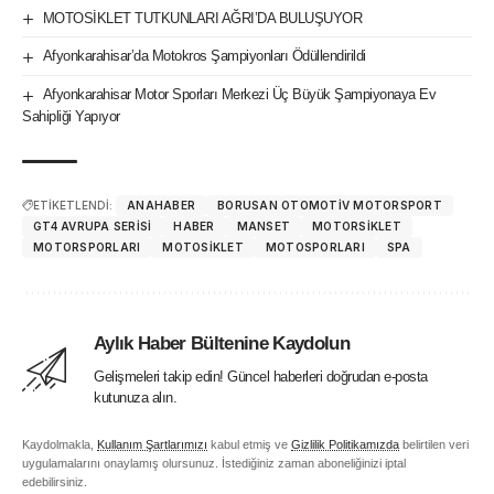
MOTOSİKLET TUTKUNLARI AĞRI’DA BULUŞUYOR
Afyonkarahisar’da Motokros Şampiyonları Ödüllendirildi
Afyonkarahisar Motor Sporları Merkezi Üç Büyük Şampiyonaya Ev
Sahipliği Yapıyor
ETİKETLENDİ:
ANAHABER
BORUSAN OTOMOTIV MOTORSPORT
GT4 AVRUPA SERISI
HABER
MANSET
MOTORSIKLET
MOTORSPORLARI
MOTOSIKLET
MOTOSPORLARI
SPA
Aylık Haber Bültenine Kaydolun
Gelişmeleri takip edin! Güncel haberleri doğrudan e-posta
kutunuza alın.
Kaydolmakla,
Kullanım Şartlarımızı
kabul etmiş ve
Gizlilik Politikamızda
belirtilen veri
uygulamalarını onaylamış olursunuz. İstediğiniz zaman aboneliğinizi iptal
edebilirsiniz.