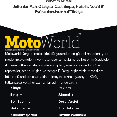
Yönetim Adresi
Defterdar Mah. Otakçılar Cad. Sinpaş Flatofis No:78-94
Eyüpsultan-İstanbul/Türkiye
Motoworld Dergisi; motosiklet dünyasından en güncel haberleri, yeni
model incelemelerini ve motor sporlarındaki nefes kesen mücadeleleri
iki teker tutkunlarıyla buluşturan dijital yayın platformudur. Özel
röportajlar, test sürüşleri ve zengin E-Dergi arşivimizle motosiklet
kültürünü sadece okumakla kalmayın, bizimle yaşayın. Sürüş
tutkunuzda yola her zaman bir adım önde çıkın!
Künye
Reklam
İletişim
Abonelik
Son Sayımız
Dergi Arşivi
Hakkımızda
Fuar takvimi
Kullanım Şartları
Gizlilik Politikası