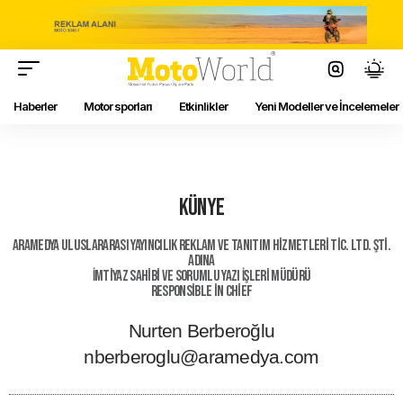
Haberler
Motor sporları
Etkinlikler
Yeni Modeller ve İncelemeler
KÜNYE
ARAMEDYA Uluslararası Yayıncılık Reklam ve Tanıtım Hizmetleri Tic. Ltd. Şti.
adına
İmtiyaz Sahibi ve Sorumlu Yazı İşleri Müdürü
Responsible in Chief
Nurten Berberoğlu
nberberoglu@aramedya.com