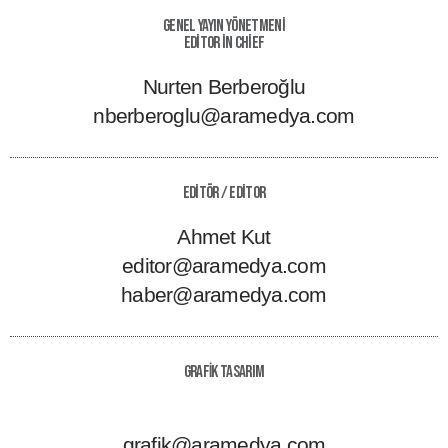
Genel Yayın Yönetmeni
Editor in Chief
Nurten Berberoğlu
nberberoglu@aramedya.com
Editör / Editor
Ahmet Kut
editor@aramedya.com
haber@aramedya.com
GRAFİK TASARIM
grafik@aramedya.com