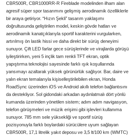
CBR500R, CBR1000RR-R Fireblade modelinden ilham alan
agresif süper spor tasarımını gelişmiş aerodinamik özelliklerle
bir araya getiriyor. “Hızın Şekli” tasarım yaklaşımı
doğrultusunda geliştirilen model, keskin gövde hatları ve
aerodinamik kanatçıklarıyla sportif karakterini vurgularken,
artırılmış ön lastik hissi ve daha direkt bir sürüş deneyimi
sunuyor. Çift LED farlar gece sürüşlerinde ve virajlarda görüşü
iyileştirirken, yeni 5 inçlik tam renkli TFT ekran, optik
yapıştırma teknolojisi sayesinde farklı ışık koşullarında
yansımayı azaltarak yüksek görünürlük sağlıyor. Bar, daire ve
yalın ekran temalarıyla kişiselleştirilebilen ekran, Honda
RoadSync üzerinden iOS ve Android akıllı telefon bağlantısını
da destekliyor. Sol gidondaki arkadan aydınlatmalı dört yönlü
kumanda üzerinden yönetilen sistem; adım adım navigasyon,
telefon görüşmeleri ve müzik erişimi gibi işlevleri kullanıma
sunuyor. 785 mm sele yüksekliği ve sportif sürüş
pozisyonuyla farklı boylardaki sürücülere uyum sağlayan
CBR500R, 17,1 litrelik yakıt deposu ve 3,5 lt/100 km (WMTC)