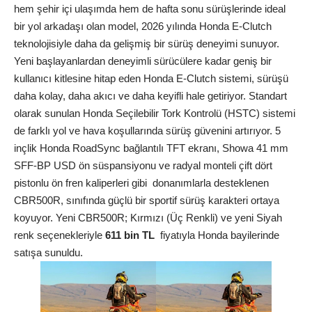
hem şehir içi ulaşımda hem de hafta sonu sürüşlerinde ideal
bir yol arkadaşı olan model, 2026 yılında Honda E-Clutch
teknolojisiyle daha da gelişmiş bir sürüş deneyimi sunuyor.
Yeni başlayanlardan deneyimli sürücülere kadar geniş bir
kullanıcı kitlesine hitap eden Honda E-Clutch sistemi, sürüşü
daha kolay, daha akıcı ve daha keyifli hale getiriyor. Standart
olarak sunulan Honda Seçilebilir Tork Kontrolü (HSTC) sistemi
de farklı yol ve hava koşullarında sürüş güvenini artırıyor. 5
inçlik Honda RoadSync bağlantılı TFT ekranı, Showa 41 mm
SFF-BP USD ön süspansiyonu ve radyal monteli çift dört
pistonlu ön fren kaliperleri gibi donanımlarla desteklenen
CBR500R, sınıfında güçlü bir sportif sürüş karakteri ortaya
koyuyor. Yeni CBR500R; Kırmızı (Üç Renkli) ve yeni Siyah
renk seçenekleriyle
611 bin TL
fiyatıyla Honda bayilerinde
satışa sunuldu.