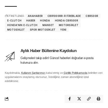
ETİKETLENDİ:
ANAHABER
CBR1000RR-R FIREBLADE
CBR500R
E-CLUTCH
HABER
HONDA
HONDA CBR500R
HONDA’NIN E-CLUTCH
MANSET
MOTORSIKLET
MOTOSIKLET
SPOR MOTOSIKLET
YENI
Aylık Haber Bültenine Kaydolun
Gelişmeleri takip edin! Güncel haberleri doğrudan e-posta
kutunuza alın.
Kaydolmakla,
Kullanım Şartlarımızı
kabul etmiş ve
Gizlilik Politikamızda
belirtilen veri
uygulamalarını onaylamış olursunuz. İstediğiniz zaman aboneliğinizi iptal
edebilirsiniz.