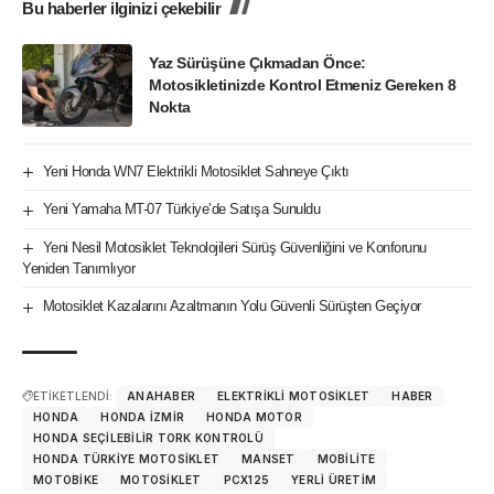
Bu haberler ilginizi çekebilir
Yaz Sürüşüne Çıkmadan Önce:
Motosikletinizde Kontrol Etmeniz Gereken 8
Nokta
Yeni Honda WN7 Elektrikli Motosiklet Sahneye Çıktı
Yeni Yamaha MT-07 Türkiye’de Satışa Sunuldu
Yeni Nesil Motosiklet Teknolojileri Sürüş Güvenliğini ve Konforunu
Yeniden Tanımlıyor
Motosiklet Kazalarını Azaltmanın Yolu Güvenli Sürüşten Geçiyor
ETİKETLENDİ:
ANAHABER
ELEKTRIKLI MOTOSIKLET
HABER
HONDA
HONDA IZMIR
HONDA MOTOR
HONDA SEÇILEBILIR TORK KONTROLÜ
HONDA TÜRKIYE MOTOSIKLET
MANSET
MOBILITE
MOTOBIKE
MOTOSIKLET
PCX125
YERLI ÜRETIM