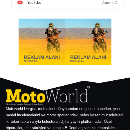
YouTube
Abone Ol
Motoworld Dergisi; motosiklet dünyasından en güncel haberleri, yeni
model incelemelerini ve motor sporlarındaki nefes kesen mücadeleleri
iki teker tutkunlarıyla buluşturan dijital yayın platformudur. Özel
röportajlar, test sürüşleri ve zengin E-Dergi arşivimizle motosiklet