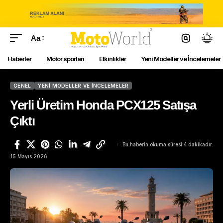
Aa
Haberler
Motor sporları
Etkinlikler
Yeni Modeller ve İncelemeler
GENEL
YENI MODELLER VE İNCELEMELER
Yerli Üretim Honda PCX125 Satışa
Çıktı
Bu haberin okuma süresi 4 dakikadır.
15 Mayıs 2026