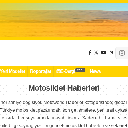
Yeni
Yeni Modeller
Röportajlar
E-Dergi
News
Motosiklet Haberleri
her saniye değişiyor. Motoworld Haberler kategorisinde; global 
ürkiye motosiklet pazarındaki son gelişmelere, yeni trafik yasa
 kadar her şeye anında ulaşabilirsiniz. Sadece bir haber sitesi 
nilir bilgi kaynağıyız. En güncel motosiklet haberleri ve sektörel 