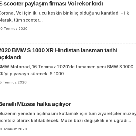
E-scooter paylaşım firması Voi rekor kırdı
Corona, Voi için iki ucu keskin bir kılıç olduğunu kanıtladı - ilk
olarak, tüm scooter…
20 Temmuz 2020
2020 BMW S 1000 XR Hindistan lansman tarihi
açıklandı
BMW Motorrad, 16 Temmuz 2020'de tamamen yeni BMW S 1000
XR'yi piyasaya sürecek. S 1000…
15 Temmuz 2020
Benelli Müzesi halka açılıyor
Müzenin yeniden açılmasını kutlamak için tüm ziyaretçiler müze
ücretsiz olarak katılabilecek. Müze bazı değişikliklere uğradı.…
10 Temmuz 2020