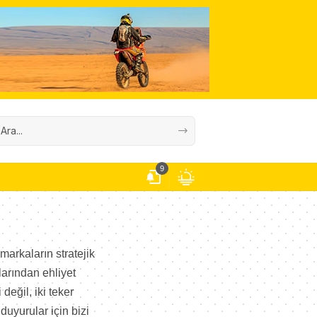
9
markaların stratejik
larından ehliyet
değil, iki teker
duyurular için bizi