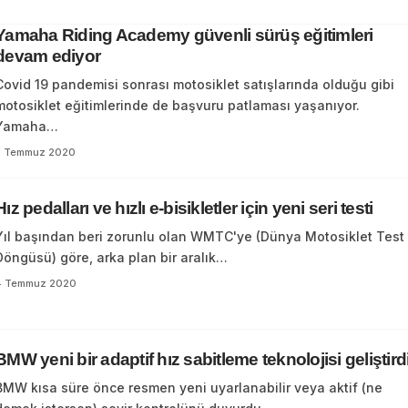
Yamaha Riding Academy güvenli sürüş eğitimleri
devam ediyor
Covid 19 pandemisi sonrası motosiklet satışlarında olduğu gibi
motosiklet eğitimlerinde de başvuru patlaması yaşanıyor.
Yamaha…
7 Temmuz 2020
Hız pedalları ve hızlı e-bisikletler için yeni seri testi
Yıl başından beri zorunlu olan WMTC'ye (Dünya Motosiklet Test
Döngüsü) göre, arka plan bir aralık…
4 Temmuz 2020
BMW yeni bir adaptif hız sabitleme teknolojisi geliştird
BMW kısa süre önce resmen yeni uyarlanabilir veya aktif (ne