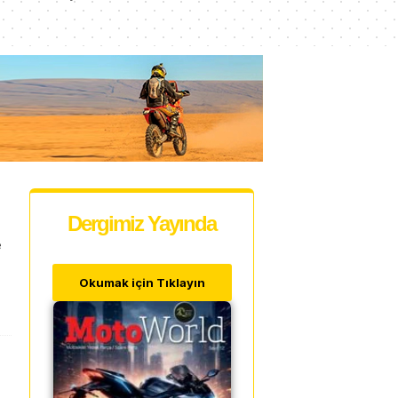
Dergimiz Yayında
e
Okumak için Tıklayın