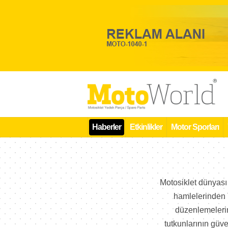
Haberler
Etkinlikler
Motor Sporları
Motosiklet dünyası 
hamlelerinden T
düzenlemelerine
tutkunlarının güve