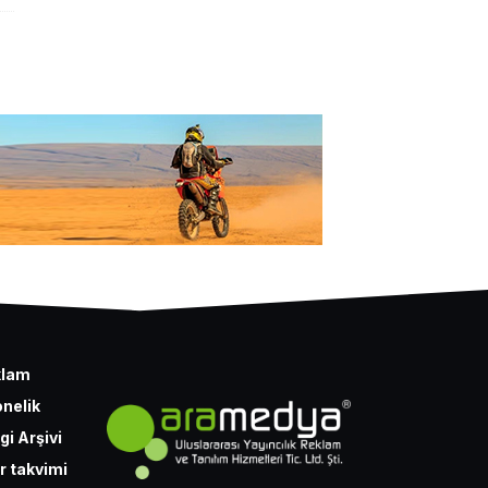
klam
nelik
gi Arşivi
r takvimi