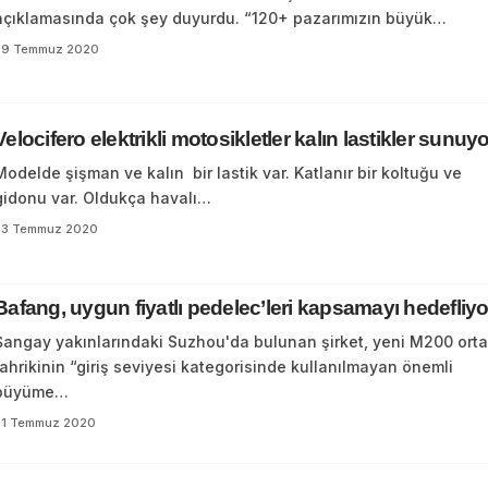
açıklamasında çok şey duyurdu. “120+ pazarımızın büyük…
29 Temmuz 2020
Velocifero elektrikli motosikletler kalın lastikler sunuyo
Modelde şişman ve kalın bir lastik var. Katlanır bir koltuğu ve
gidonu var. Oldukça havalı…
23 Temmuz 2020
Bafang, uygun fiyatlı pedelec’leri kapsamayı hedefliyo
Şangay yakınlarındaki Suzhou'da bulunan şirket, yeni M200 orta
tahrikinin “giriş seviyesi kategorisinde kullanılmayan önemli
büyüme…
21 Temmuz 2020