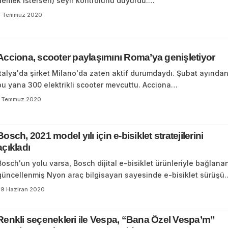
demek istersen) seyir kontrolünü duyurdu.…
2 Temmuz 2020
Acciona, scooter paylaşımını Roma’ya genişletiyor
İtalya'da şirket Milano'da zaten aktif durumdaydı. Şubat ayında
bu yana 300 elektrikli scooter mevcuttu. Acciona…
1 Temmuz 2020
Bosch, 2021 model yılı için e-bisiklet stratejilerini
açıkladı
Bosch'un yolu varsa, Bosch dijital e-bisiklet ürünleriyle bağlana
güncellenmiş Nyon araç bilgisayarı sayesinde e-bisiklet sürüşü
29 Haziran 2020
Renkli seçenekleri ile Vespa, “Bana Özel Vespa’m”