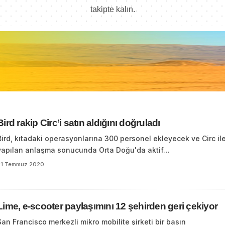
takipte kalın.
Bird rakip Circ’i satın aldığını doğruladı
Bird, kıtadaki operasyonlarına 300 personel ekleyecek ve Circ il
yapılan anlaşma sonucunda Orta Doğu'da aktif…
31 Temmuz 2020
Lime, e-scooter paylaşımını 12 şehirden geri çekiyor
San Francisco merkezli mikro mobilite şirketi bir basın