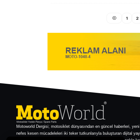
1
2
Motoworld Dergisi; motosiklet dünyasından en güncel haberleri, yeni
nefes kesen mücadeleleri iki teker tutkunlarıyla buluşturan dijital yay