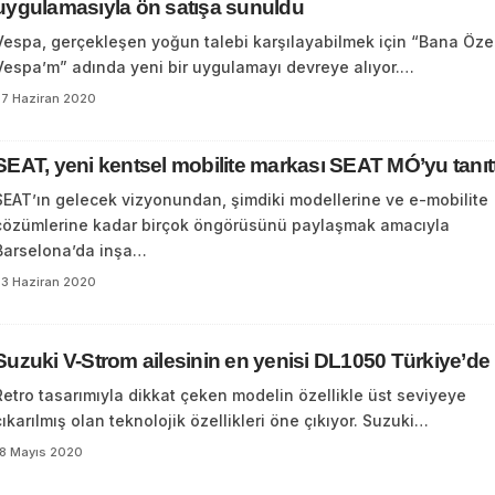
uygulamasıyla ön satışa sunuldu
Vespa, gerçekleşen yoğun talebi karşılayabilmek için “Bana Öze
Vespa’m” adında yeni bir uygulamayı devreye alıyor.…
27 Haziran 2020
SEAT, yeni kentsel mobilite markası SEAT MÓ’yu tanıtt
SEAT’ın gelecek vizyonundan, şimdiki modellerine ve e-mobilite
çözümlerine kadar birçok öngörüsünü paylaşmak amacıyla
Barselona’da inşa…
23 Haziran 2020
Suzuki V-Strom ailesinin en yenisi DL1050 Türkiye’de
Retro tasarımıyla dikkat çeken modelin özellikle üst seviyeye
çıkarılmış olan teknolojik özellikleri öne çıkıyor. Suzuki…
18 Mayıs 2020