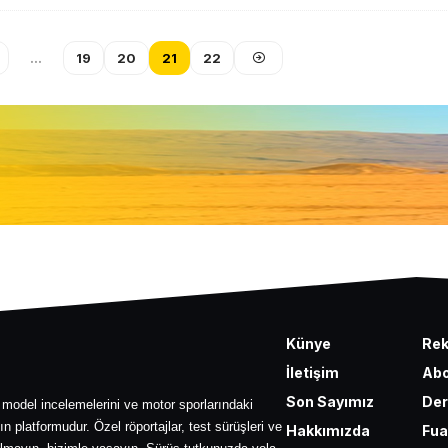
…
19
20
21
22
Künye
Re
İletişim
Abo
Son Sayımız
Der
 model incelemelerini ve motor sporlarındaki
ın platformudur. Özel röportajlar, test sürüşleri ve
Hakkımızda
Fua