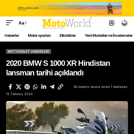
Aa
Haberler
Motor sporları
Etkinlikler
Yeni Modeller ve İncelemeler
MOTOSIKLET HABERLERI
2020 BMW S 1000 XR Hindistan
lansman tarihi açıklandı
Bu haberin okuma süresi 1 dakikadır.
15 Temmuz 2020