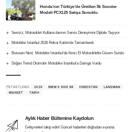
Honda’nın Türkiye’de Üretilen İlk Scooter
Modeli PCX125 Satışa Sunuldu
Servizz, Motosiklet Kullanıcılarının Servis Deneyimini Dijitale Taşıyor
Motobike Istanbul 2026 Rekor Katılımla Tamamlandı
Borusan Next, Motobike İstanbul’da İkinci El Motosiklette Güven Sundu
Doğan Trend Otomotiv Motobike İstanbul’a Damga Vurdu
ETİKETLENDİ:
2020
BMW S 1000 XR
HINDISTAN
LANSMAN
MANSET
TARIH
Aylık Haber Bültenine Kaydolun
Gelişmeleri takip edin! Güncel haberleri doğrudan e-posta