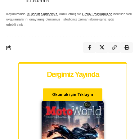
kutunuza alın.
Kaydolmakla,
Kullanım Şartlarımızı
kabul etmiş ve
Gizlilik Politikamızda
belirtilen veri
uygulamalarını onaylamış olursunuz. İstediğiniz zaman aboneliğinizi iptal
edebilirsiniz.
Dergimiz Yayında
Okumak için Tıklayın