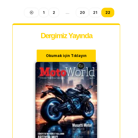
1
2
…
20
21
22
Dergimiz Yayında
Okumak için Tıklayın