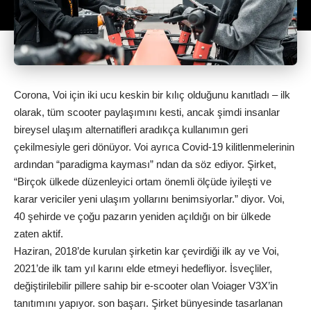
Corona, Voi için iki ucu keskin bir kılıç olduğunu kanıtladı – ilk
olarak, tüm scooter paylaşımını kesti, ancak şimdi insanlar
bireysel ulaşım alternatifleri aradıkça kullanımın geri
çekilmesiyle geri dönüyor. Voi ayrıca Covid-19 kilitlenmelerinin
ardından “paradigma kayması” ndan da söz ediyor. Şirket,
“Birçok ülkede düzenleyici ortam önemli ölçüde iyileşti ve
karar vericiler yeni ulaşım yollarını benimsiyorlar.” diyor. Voi,
40 şehirde ve çoğu pazarın yeniden açıldığı on bir ülkede
zaten aktif.
Haziran, 2018’de kurulan şirketin kar çevirdiği ilk ay ve Voi,
2021’de ilk tam yıl karını elde etmeyi hedefliyor. İsveçliler,
değiştirilebilir pillere sahip bir e-scooter olan Voiager V3X’in
tanıtımını yapıyor. son başarı. Şirket bünyesinde tasarlanan