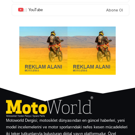
YouTube
Abone Ol
Motoworld Dergisi; motosiklet dünyasından en güncel haberleri, yeni
model incelemelerini ve motor sporlarındaki nefes kesen mücadeleleri
iki teker tutkunlarıyla buluşturan dijital yayın platformudur. Özel