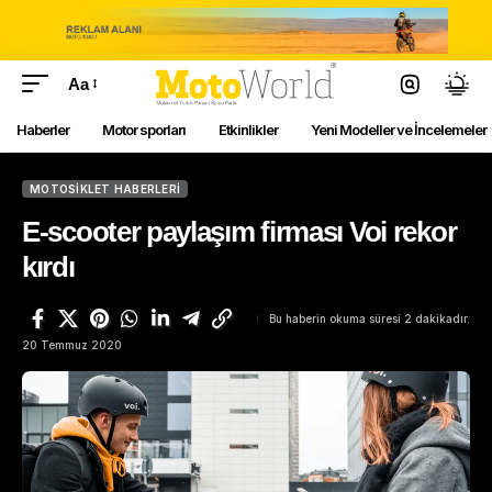
Aa
Haberler
Motor sporları
Etkinlikler
Yeni Modeller ve İncelemeler
MOTOSIKLET HABERLERI
E-scooter paylaşım firması Voi rekor
kırdı
Bu haberin okuma süresi 2 dakikadır.
20 Temmuz 2020