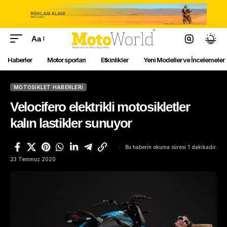
Aa
Haberler
Motor sporları
Etkinlikler
Yeni Modeller ve İncelemeler
MOTOSIKLET HABERLERI
Velocifero elektrikli motosikletler
kalın lastikler sunuyor
Bu haberin okuma süresi 1 dakikadır.
23 Temmuz 2020