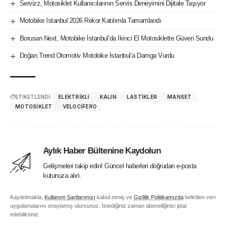
Servizz, Motosiklet Kullanıcılarının Servis Deneyimini Dijitale Taşıyor
Motobike Istanbul 2026 Rekor Katılımla Tamamlandı
Borusan Next, Motobike İstanbul’da İkinci El Motosiklette Güven Sundu
Doğan Trend Otomotiv Motobike İstanbul’a Damga Vurdu
ETİKETLENDİ:
ELEKTRIKLI
KALIN
LASTIKLER
MANSET
MOTOSIKLET
VELOCIFERO
Aylık Haber Bültenine Kaydolun
Gelişmeleri takip edin! Güncel haberleri doğrudan e-posta
kutunuza alın.
Kaydolmakla,
Kullanım Şartlarımızı
kabul etmiş ve
Gizlilik Politikamızda
belirtilen veri
uygulamalarını onaylamış olursunuz. İstediğiniz zaman aboneliğinizi iptal
edebilirsiniz.