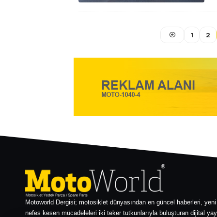
1
2
Motoworld Dergisi; motosiklet dünyasından en güncel haberleri, yeni
nefes kesen mücadeleleri iki teker tutkunlarıyla buluşturan dijital yay