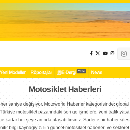
Yeni
Yeni Modeller
Röportajlar
E-Dergi
News
Motosiklet Haberleri
her saniye değişiyor. Motoworld Haberler kategorisinde; global 
ürkiye motosiklet pazarındaki son gelişmelere, yeni trafik yasa
 kadar her şeye anında ulaşabilirsiniz. Sadece bir haber sitesi 
nilir bilgi kaynağıyız. En güncel motosiklet haberleri ve sektörel 