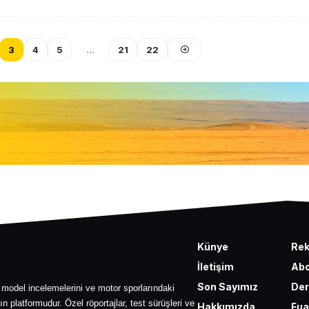
3
4
5
…
21
22
Künye
Re
İletişim
Abo
Son Sayımız
Der
 model incelemelerini ve motor sporlarındaki
ın platformudur. Özel röportajlar, test sürüşleri ve
Hakkımızda
Fua