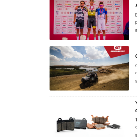
5
5
5