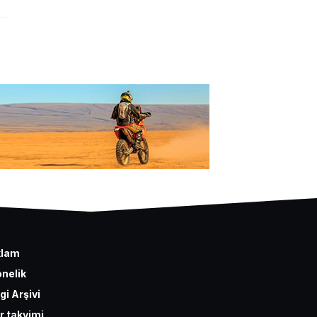
klam
nelik
gi Arşivi
r takvimi