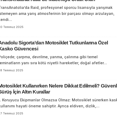
TransAnatolia’da Raid, profesyonel sporcu lisansıyla yarışmak
istemeyen ama yarış atmosferinin bir parçası olmayı arzulayan,
kendi…
30 Temmuz 2025
Anadolu Sigorta’dan Motosiklet Tutkunlarına Özel
Kasko Güvencesi
Poliçede; çarpma, devrilme, yanma, çalınma gibi temel
teminatların yanı sıra kötü niyetli hareketler, doğal afetler…
28 Temmuz 2025
Motosiklet Kullanırken Nelere Dikkat Edilmeli? Güvenl
Sürüş İçin Altın Kurallar
1. Koruyucu Ekipmanlar Olmazsa Olmaz: Motosiklet sürerken kas
kullanımı hayati öneme sahiptir. Ayrıca eldiven, dizlik,…
27 Temmuz 2025