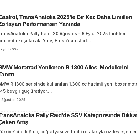
Castrol, TransAnatolia 2025’te Bir Kez Daha Limitleri
Zorlayan Performansın Yanında
TransAnatolia Rally Raid, 30 Ağustos – 6 Eylül 2025 tarihleri
arasında koşulacak. Yarış Bursa’dan start…
 Eylül 2025
BMW Motorrad Yenilenen R 1300 Ailesi Modellerini
Tanıttı
BMW R 1300 serisinde kullanılan 1.300 cc hacimli yeni boxer moto
145 beygir güç üretiyor.…
7 Ağustos 2025
TransAnatolia Rally Raid’de SSV Kategorisinde Dikka
Çeken Artış
Türkiye’nin doğası, coğrafyası ve tarihi rotalarıyla özdeşleşen e