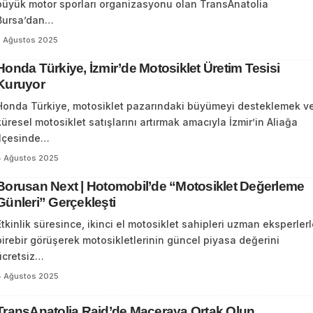
büyük motor sporları organizasyonu olan TransAnatolia
Bursa’dan…
7 Ağustos 2025
Honda Türkiye, İzmir’de Motosiklet Üretim Tesisi
Kuruyor
Honda Türkiye, motosiklet pazarındaki büyümeyi desteklemek v
küresel motosiklet satışlarını artırmak amacıyla İzmir’in Aliağa
ilçesinde…
4 Ağustos 2025
Borusan Next | Hotomobil’de “Motosiklet Değerleme
Günleri” Gerçekleşti
Etkinlik süresince, ikinci el motosiklet sahipleri uzman eksperler
birebir görüşerek motosikletlerinin güncel piyasa değerini
ücretsiz…
4 Ağustos 2025
TransAnatolia Raid’de Maceraya Ortak Olun