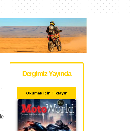
Dergimiz Yayında
…
Okumak için Tıklayın
le