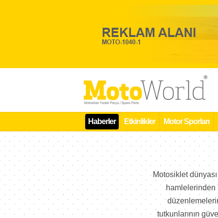
Haberler
Etkinlikler
Motor Sporları
Motosiklet dünyası 
hamlelerinden T
düzenlemelerine
tutkunlarının güve