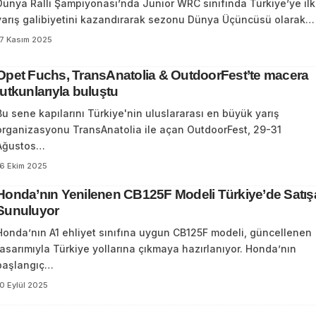
Dünya Ralli Şampiyonası’nda Junior WRC sınıfında Türkiye’ye ilk
yarış galibiyetini kazandırarak sezonu Dünya Üçüncüsü olarak…
17 Kasım 2025
Opet Fuchs, TransAnatolia & OutdoorFest’te macera
tutkunlarıyla buluştu
Bu sene kapılarını Türkiye'nin uluslararası en büyük yarış
organizasyonu TransAnatolia ile açan OutdoorFest, 29-31
Ağustos…
16 Ekim 2025
Honda’nın Yenilenen CB125F Modeli Türkiye’de Satış
Sunuluyor
Honda’nın A1 ehliyet sınıfına uygun CB125F modeli, güncellenen
tasarımıyla Türkiye yollarına çıkmaya hazırlanıyor. Honda’nın
başlangıç…
0 Eylül 2025