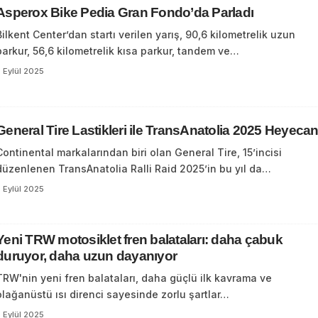
Asperox Bike Pedia Gran Fondo’da Parladı
Bilkent Center’dan startı verilen yarış, 90,6 kilometrelik uzun
parkur, 56,6 kilometrelik kısa parkur, tandem ve…
 Eylül 2025
General Tire Lastikleri ile TransAnatolia 2025 Heyecan
Continental markalarından biri olan General Tire, 15’incisi
düzenlenen TransAnatolia Ralli Raid 2025’in bu yıl da…
 Eylül 2025
Yeni TRW motosiklet fren balataları: daha çabuk
duruyor, daha uzun dayanıyor
TRW'nin yeni fren balataları, daha güçlü ilk kavrama ve
olağanüstü ısı direnci sayesinde zorlu şartlar…
 Eylül 2025