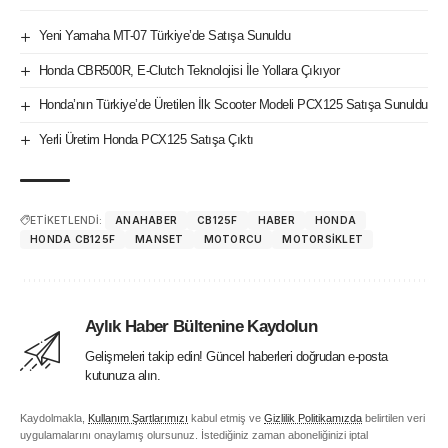
Yeni Yamaha MT-07 Türkiye’de Satışa Sunuldu
Honda CBR500R, E-Clutch Teknolojisi İle Yollara Çıkıyor
Honda’nın Türkiye’de Üretilen İlk Scooter Modeli PCX125 Satışa Sunuldu
Yerli Üretim Honda PCX125 Satışa Çıktı
ETİKETLENDİ:
ANAHABER
CB125F
HABER
HONDA
HONDA CB125F
MANSET
MOTORCU
MOTORSIKLET
Aylık Haber Bültenine Kaydolun
Gelişmeleri takip edin! Güncel haberleri doğrudan e-posta
kutunuza alın.
Kaydolmakla,
Kullanım Şartlarımızı
kabul etmiş ve
Gizlilik Politikamızda
belirtilen veri
uygulamalarını onaylamış olursunuz. İstediğiniz zaman aboneliğinizi iptal