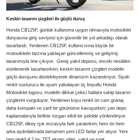
Keskin tasarım çizgileri ile güçlü duruş
Honda CB125F, günlük kullanıma uygun olmasıyla motosiklet
dünyasına giriş seviyesi için güvenilir bir yol arkadaşı olarak
tasarlandı. Yenilenen CB125F, kullanıcısına büyük bir
motosikletin tarzına yaklaşan güncellenmiş ve gelişmiş
tasarımıyla öne çıkıyor. Geniş yakıt deposu, önceki nesilden
esinlenerek tasarlanırken; keskin tasarım çizgileri modelin
güçlü duruşunu destekleyerek dinamizm kazandırıyor. Siyah
renkli susturucu ile uyum yakalayan üç boyutlu Honda
Motosiklet logosu, modelin dikkat çekici hatlara sahip tasarım
çizgilerini vurguluyor. Yenilenen koyu renkli ön cam granaj
daha kompakt ve zarif bir görünüme kavuşurken; yan depo
kaplamalarıyla birlikte rüzgarı etkili bir şekilde yönlendiriyor.
CB125F, dikey ışık imzasıyla fark yaratırken; hem ön hem
arka aydınlatmada tamamen yeni LED farlar yer alıyor. Yeni
tam renkli 4,2 inç TFT ekran; vites, yakıt ve saat