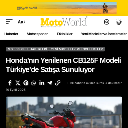
Aa
Haberler
Motor sporları
Etkinlikler
Yeni Modeller ve İncelemeler
MOTOSIKLET HABERLERI
YENI MODELLER VE İNCELEMELER
Honda’nın Yenilenen CB125F Modeli
Türkiye’de Satışa Sunuluyor
Bu haberin okuma süresi 4 dakikadır.
10 Eylül 2025