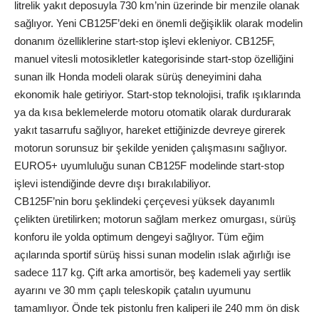
litrelik yakıt deposuyla 730 km’nin üzerinde bir menzile olanak
sağlıyor. Yeni CB125F’deki en önemli değişiklik olarak modelin
donanım özelliklerine start-stop işlevi ekleniyor. CB125F,
manuel vitesli motosikletler kategorisinde start-stop özelliğini
sunan ilk Honda modeli olarak sürüş deneyimini daha
ekonomik hale getiriyor. Start-stop teknolojisi, trafik ışıklarında
ya da kısa beklemelerde motoru otomatik olarak durdurarak
yakıt tasarrufu sağlıyor, hareket ettiğinizde devreye girerek
motorun sorunsuz bir şekilde yeniden çalışmasını sağlıyor.
EURO5+ uyumluluğu sunan CB125F modelinde start-stop
işlevi istendiğinde devre dışı bırakılabiliyor.
CB125F’nin boru şeklindeki çerçevesi yüksek dayanımlı
çelikten üretilirken; motorun sağlam merkez omurgası, sürüş
konforu ile yolda optimum dengeyi sağlıyor. Tüm eğim
açılarında sportif sürüş hissi sunan modelin ıslak ağırlığı ise
sadece 117 kg. Çift arka amortisör, beş kademeli yay sertlik
ayarını ve 30 mm çaplı teleskopik çatalın uyumunu
tamamlıyor. Önde tek pistonlu fren kaliperi ile 240 mm ön disk