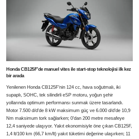
Honda CB125F’de manuel vites ile start-stop teknolojisi ilk kez
bir arada
Yenilenen Honda CB125F’nin 124 cc, hava soğutmalı, iki
supaplı, SOHC, tek silindirli eSP motoru, yoğun şehir
yollarında optimum performansı sunmak üzere tasarlandı.
Motor 7.500 d/d’de 8 kW maksimum güç ve 6.000 d/d’de 10,9
Nm maksimum tork sağlarken; 0’dan 200 metre mesafeye
12,4 saniyede ulaşıyor. Yakıt ekonomisiyle öne çıkan CB125F,
1,4 lt/100 km (66,7 km/lt) yakıt tüketimi değerine ulaşırken; 11