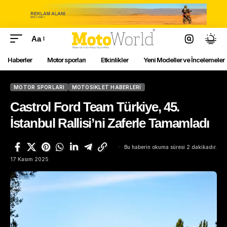
Aa
Haberler
Motor sporları
Etkinlikler
Yeni Modeller ve İncelemeler
MOTOR SPORLARI
MOTOSIKLET HABERLERI
Castrol Ford Team Türkiye, 45.
İstanbul Rallisi’ni Zaferle Tamamladı
Bu haberin okuma süresi 2 dakikadır.
17 Kasım 2025