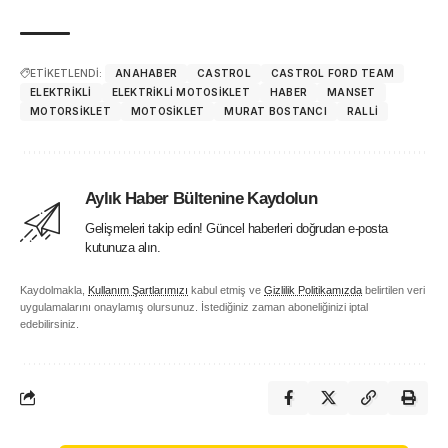
ETİKETLENDİ:
ANAHABER
CASTROL
CASTROL FORD TEAM
ELEKTRIKLI
ELEKTRIKLI MOTOSIKLET
HABER
MANSET
MOTORSIKLET
MOTOSIKLET
MURAT BOSTANCI
RALLI
Aylık Haber Bültenine Kaydolun
Gelişmeleri takip edin! Güncel haberleri doğrudan e-posta
kutunuza alın.
Kaydolmakla,
Kullanım Şartlarımızı
kabul etmiş ve
Gizlilik Politikamızda
belirtilen veri
uygulamalarını onaylamış olursunuz. İstediğiniz zaman aboneliğinizi iptal
edebilirsiniz.