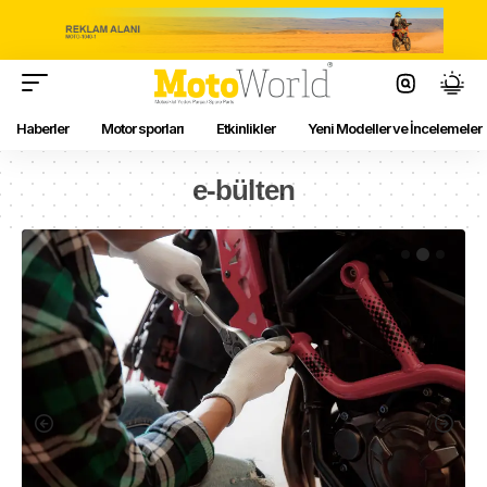
Haberler
Motor sporları
Etkinlikler
Yeni Modeller ve İncelemeler
e-bülten