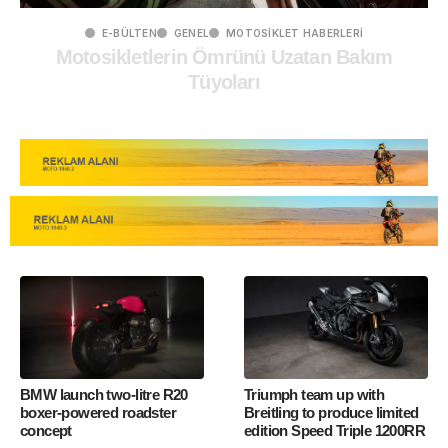
E-BÜLTEN
GENEL
MOTOSIKLET HABERLERI
Motosikletlerin Ömrünü Uzatan Bakım
Tüyoları
10 Haziran 2024
BMW launch two-litre R20
Triumph team up with
boxer-powered roadster
Breitling to produce limited
concept
edition Speed Triple 1200RR