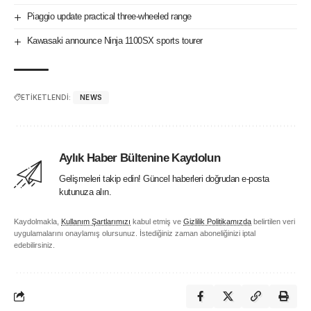
Piaggio update practical three-wheeled range
Kawasaki announce Ninja 1100SX sports tourer
ETİKETLENDİ:
NEWS
Aylık Haber Bültenine Kaydolun
Gelişmeleri takip edin! Güncel haberleri doğrudan e-posta
kutunuza alın.
Kaydolmakla,
Kullanım Şartlarımızı
kabul etmiş ve
Gizlilik Politikamızda
belirtilen veri
uygulamalarını onaylamış olursunuz. İstediğiniz zaman aboneliğinizi iptal
edebilirsiniz.