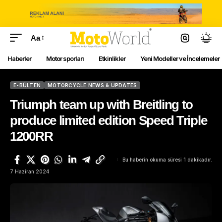
Aa
Haberler
Motor sporları
Etkinlikler
Yeni Modeller ve İncelemeler
E-BÜLTEN
MOTORCYCLE NEWS & UPDATES
Triumph team up with Breitling to
produce limited edition Speed Triple
1200RR
Bu haberin okuma süresi 1 dakikadır.
7 Haziran 2024