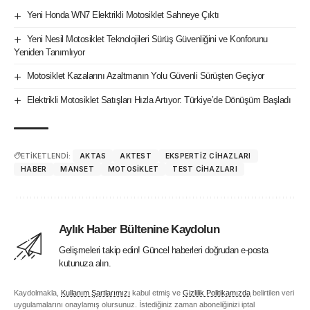
Yeni Honda WN7 Elektrikli Motosiklet Sahneye Çıktı
Yeni Nesil Motosiklet Teknolojileri Sürüş Güvenliğini ve Konforunu
Yeniden Tanımlıyor
Motosiklet Kazalarını Azaltmanın Yolu Güvenli Sürüşten Geçiyor
Elektrikli Motosiklet Satışları Hızla Artıyor: Türkiye’de Dönüşüm Başladı
ETİKETLENDİ:
AKTAS
AKTEST
EKSPERTIZ CIHAZLARI
HABER
MANSET
MOTOSIKLET
TEST CIHAZLARI
Aylık Haber Bültenine Kaydolun
Gelişmeleri takip edin! Güncel haberleri doğrudan e-posta
kutunuza alın.
Kaydolmakla,
Kullanım Şartlarımızı
kabul etmiş ve
Gizlilik Politikamızda
belirtilen veri
uygulamalarını onaylamış olursunuz. İstediğiniz zaman aboneliğinizi iptal