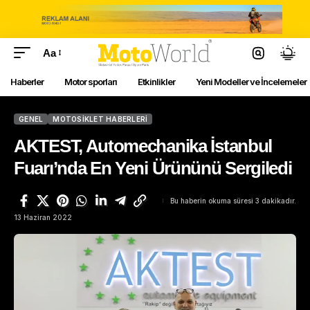
Aa
Haberler
Motor sporları
Etkinlikler
Yeni Modeller ve İncelemeler
GENEL
MOTOSIKLET HABERLERI
AKTEST, Automechanika İstanbul
Fuarı’nda En Yeni Ürününü Sergiledi
Bu haberin okuma süresi 3 dakikadır.
13 Haziran 2022