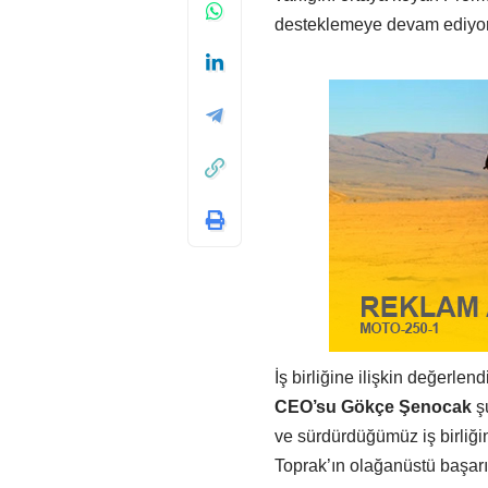
desteklemeye devam ediyor
İş birliğine ilişkin değerl
CEO’su Gökçe Şenocak
şu
ve sürdürdüğümüz iş birliği
Toprak’ın olağanüstü başarıla