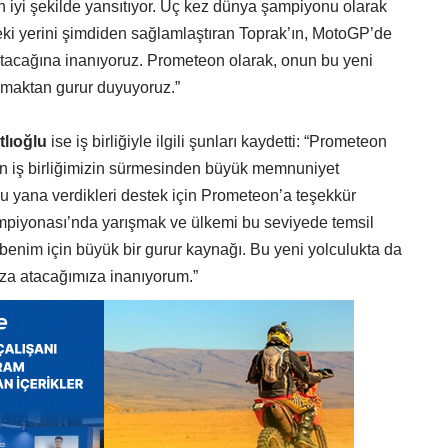
 iyi şekilde yansıtıyor. Üç kez dünya şampiyonu olarak
deki yerini şimdiden sağlamlaştıran Toprak’ın, MotoGP’de
atacağına inanıyoruz. Prometeon olarak, onun bu yeni
maktan gurur duyuyoruz.”
tlıoğlu
ise iş birliğiyle ilgili şunları kaydetti: “Prometeon
en iş birliğimizin sürmesinden büyük memnuniyet
u yana verdikleri destek için Prometeon’a teşekkür
iyonası’nda yarışmak ve ülkemi bu seviyede temsil
benim için büyük bir gurur kaynağı. Bu yeni yolculukta da
imza atacağımıza inanıyorum.”