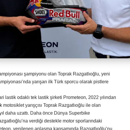
mpiyonası şampiyonu olan Toprak Razgatlıoğlu, yeni
yonası’nda yarışan ilk Türk sporcu olarak pistlere
ri lastik odaklı tek lastik şirketi Prometeon, 2022 yılından
rk motosiklet yarışçısı Toprak Razgatlıoğlu ile olan
 yıl daha uzattı. Daha önce Dünya Superbike
gatlıoğlu’na verdiği destekle motor sporlarındaki
meteon, yenilenen anlaşma kapsamında Razgatlıoğlu’nu