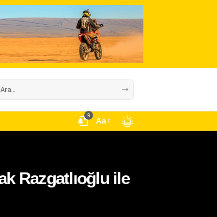
9
Aa
 Razgatlıoğlu ile