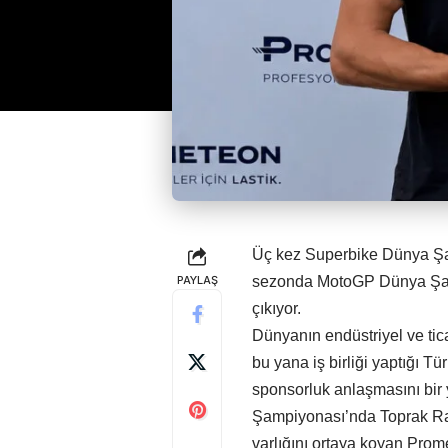
Üç kez Superbike Dünya Şa
PAYLAŞ
sezonda MotoGP Dünya Şampi
çıkıyor.
Dünyanın endüstriyel ve tica
bu yana iş birliği yaptığı Tü
sponsorluk anlaşmasını bir
Şampiyonası’nda Toprak Raz
varlığını ortaya koyan Pro