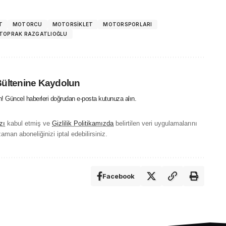
T
MOTORCU
MOTORSIKLET
MOTORSPORLARI
TOPRAK RAZGATLIOĞLU
Bültenine Kaydolun
in! Güncel haberleri doğrudan e-posta kutunuza alın.
zı
kabul etmiş ve
Gizlilik Politikamızda
belirtilen veri uygulamalarını
aman aboneliğinizi iptal edebilirsiniz.
Facebook