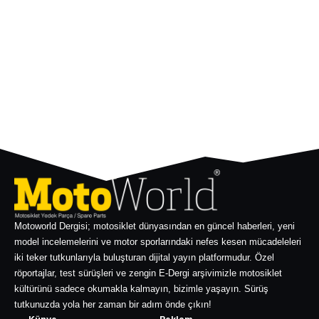
Motoworld Dergisi; motosiklet dünyasından en güncel haberleri, yeni
model incelemelerini ve motor sporlarındaki nefes kesen mücadeleleri
iki teker tutkunlarıyla buluşturan dijital yayın platformudur. Özel
röportajlar, test sürüşleri ve zengin E-Dergi arşivimizle motosiklet
kültürünü sadece okumakla kalmayın, bizimle yaşayın. Sürüş
tutkunuzda yola her zaman bir adım önde çıkın!