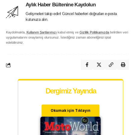
Aylık Haber Bültenine Kaydolun
Gelişmeleri takip edin! Güncel haberleri doğrudan e-posta
kutunuza alın.
Kaydolmakla,
Kullanım Şartlarımızı
kabul etmiş ve
Gizlilik Politikamızda
belirtilen veri
uygulamalarını onaylamış olursunuz. İstediğiniz zaman aboneliğinizi iptal
edebilirsiniz.
Dergimiz Yayında
Okumak için Tıklayın