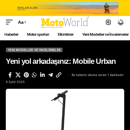
Aa
Haberler
Motor sporları
Etkinlikler
Yeni Modeller ve İncelemeler
YENI MODELLER VE İNCELEMELER
Yeni yol arkadaşınız: Mobile Urban
Bu haberin okuma süresi 1 dakikadır.
6 Eylül 2020