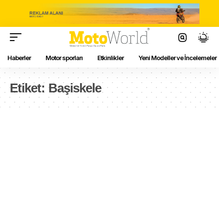
Haberler
Motor sporları
Etkinlikler
Yeni Modeller ve İncelemeler
Etiket:
Başiskele