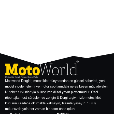
Motoworld Dergisi; motosiklet dünyasından en güncel haberleri, yeni
model incelemelerini ve motor sporlarındaki nefes kesen mücadeleleri
iki teker tutkunlarıyla buluşturan dijital yayın platformudur. Özel
röportajlar, test sürüşleri ve zengin E-Dergi arşivimizle motosiklet
kültürünü sadece okumakla kalmayın, bizimle yaşayın. Sürüş
tutkunuzda yola her zaman bir adım önde çıkın!