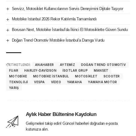
Servizz, Motosiklet Kullanıcılarının Servis Deneyimini Dijitale Taşıyor
Motobike Istanbul 2026 Rekor Katılımla Tamamlandı
Borusan Next, Motobike İstanbul’da İkinci El Motosiklette Güven Sundu
Doğan Trend Otomotiv Motobike İstanbul’a Damga Vurdu
ETİKETLENDİ:
ANAHABER
AYTEMIZ
DOĞAN TREND OTOMOTIV
FUAR
HARLEY-DAVIDSON
İSOTLAR GRUP
MANSET
MOTOBIKE
MOTOBIKE ISTANBUL
MOTOSIKLET
SCOOTER
TEKNOLOJI
VESPA
VIDEO
YAMAHA
YAMAHA MOTOR
YARIŞ
Aylık Haber Bültenine Kaydolun
Gelişmeleri takip edin! Güncel haberleri doğrudan e-posta
kutunuza alın.