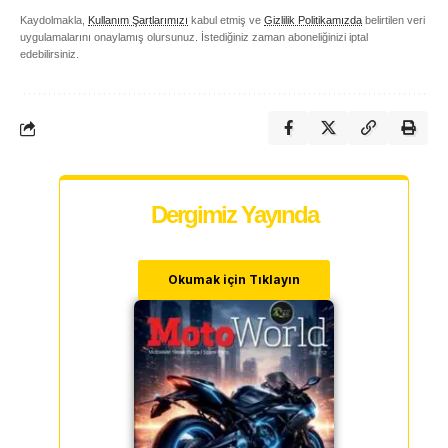
Kaydolmakla,
Kullanım Şartlarımızı
kabul etmiş ve
Gizlilik Politikamızda
belirtilen veri
uygulamalarını onaylamış olursunuz. İstediğiniz zaman aboneliğinizi iptal
edebilirsiniz.
Dergimiz Yayında
Okumak için Tıklayın