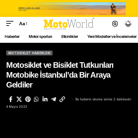
Aa
Haberler
Motor sporları
Etkinlikler
Yeni Modeller ve İncelemeler
MOTOSIKLET HABERLERI
Motosiklet ve Bisiklet Tutkunları
Motobike İstanbul’da Bir Araya
Geldiler
Bu haberin okuma süresi 2 dakikadır.
4 Mayıs 2023