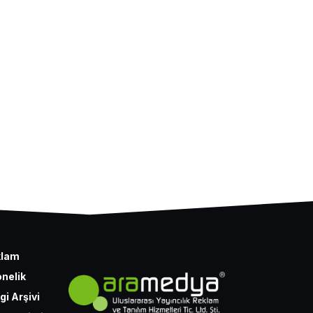
klam
nelik
gi Arşivi