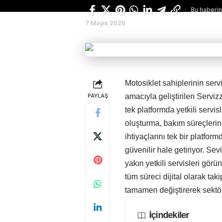
Bu haberin
7 Mayıs 2026
Motosiklet sahiplerinin ser
PAYLAŞ
amacıyla geliştirilen Serviz
tek platformda yetkili servi
oluşturma, bakım süreçlerini
ihtiyaçlarını tek bir platfor
güvenilir hale getiriyor. Se
yakın yetkili servisleri görü
tüm süreci dijital olarak ta
tamamen değiştirerek sektör
İçindekiler