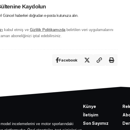
Bültenine Kaydolun
in! Güncel haberleri doğrudan e-posta kutunuza alın.
zı
kabul etmiş ve
Gizlilik Politikamızda
belirtilen veri uygulamalarını
aman aboneliğinizi iptal edebilirsiniz.
Facebook
Künye
Re
İletişim
Abo
Son Sayımız
Der
 model incelemelerini ve motor sporlarındaki