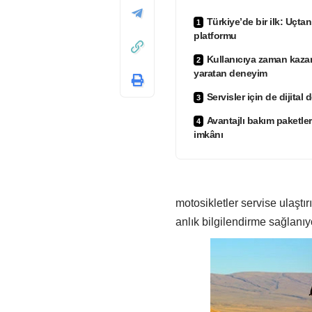
Türkiye’de bir ilk: Uçtan
platformu
Kullanıcıya zaman kaza
yaratan deneyim
Servisler için de dijita
Avantajlı bakım paketleri
imkânı
motosikletler servise ulaştı
anlık bilgilendirme sağlanıy