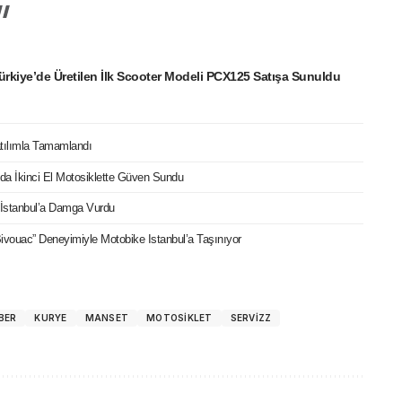
rkiye’de Üretilen İlk Scooter Modeli PCX125 Satışa Sunuldu
tılımla Tamamlandı
da İkinci El Motosiklette Güven Sundu
İstanbul’a Damga Vurdu
Bivouac” Deneyimiyle Motobike Istanbul’a Taşınıyor
BER
KURYE
MANSET
MOTOSIKLET
SERVIZZ