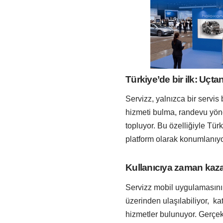
Türkiye’de bir ilk: Uçta
Servizz, yalnızca bir serv
hizmeti bulma, randevu yönet
topluyor. Bu özelliğiyle Türk
platform olarak konumlanıyo
Kullanıcıya zaman kaz
Servizz mobil uygulamasının
üzerinden ulaşılabiliyor, k
hizmetler bulunuyor. Gerçe