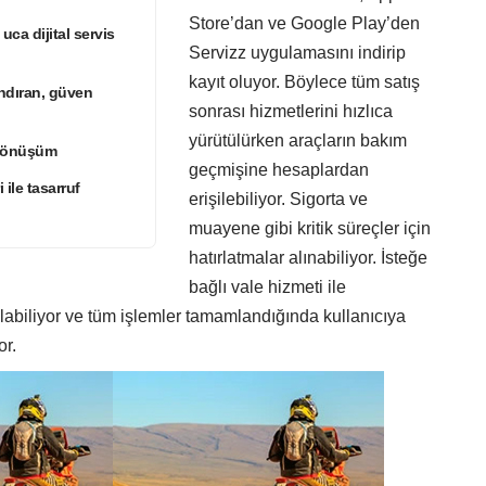
Store’dan ve Google Play’den
 uca dijital servis
Servizz uygulamasını indirip
kayıt oluyor. Böylece tüm satış
ndıran, güven
sonrası hizmetlerini hızlıca
yürütülürken araçların bakım
l dönüşüm
geçmişine hesaplardan
 ile tasarruf
erişilebiliyor. Sigorta ve
muayene gibi kritik süreçler için
hatırlatmalar alınabiliyor. İsteğe
bağlı vale hizmeti ile
rılabiliyor ve tüm işlemler tamamlandığında kullanıcıya
or.