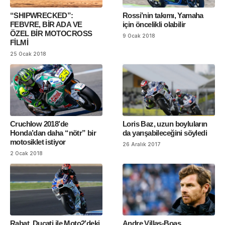
“SHIPWRECKED”:
Rossi’nin takımı, Yamaha
FEBVRE, BİR ADA VE
için öncelikli olabilir
ÖZEL BİR MOTOCROSS
9 Ocak 2018
FİLMİ
25 Ocak 2018
Cruchlow 2018’de
Loris Baz, uzun boyluların
Honda’dan daha “nötr” bir
da yarışabileceğini söyledi
motosiklet istiyor
26 Aralık 2017
2 Ocak 2018
Rabat, Ducati ile Moto2’deki
Andre Villas-Boas