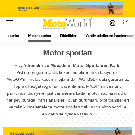
Haberler
Motor sporları
Etkinlikler
Yeni Modeller ve İncelemeler
Motor sporları
Hız, Adrenalin ve Mücadele: Motor Sporlarının Kalbi
Pistlerden gelen lastik kokusunu ekranınıza taşıyoruz!
MotoGP’nin nefes kesen virajlarından WorldSBK’daki gururumuz
Toprak Razgatlıoğlu’nun başarılarına, MXGP’nin çamurlu
parkurlarından yerel pist yarışlarına kadar motor sporlarına dair
her şey burada. Yarış analizleri, puan durumları, pilot transferleri
ve teknik incelemelerle motor sporları tutkusunu Motoworld ile
en derin seviyede yaşayın.