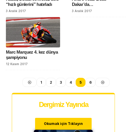
“hızlı günlerini” hatırladı
Dakar’da…
3 Aralık 2017
3 Aralık 2017
Marc Marquez 4. kez dünya
şampiyonu
12 Kasım 2017
1
2
3
4
5
6
Dergimiz Yayında
Okumak için Tıklayın