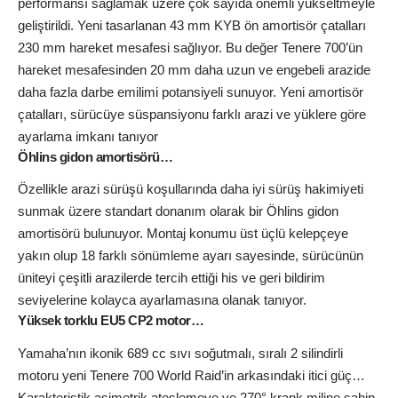
performansı sağlamak üzere çok sayıda önemli yükseltmeyle
geliştirildi. Yeni tasarlanan 43 mm KYB ön amortisör çatalları
230 mm hareket mesafesi sağlıyor. Bu değer Tenere 700’ün
hareket mesafesinden 20 mm daha uzun ve engebeli arazide
daha fazla darbe emilimi potansiyeli sunuyor. Yeni amortisör
çatalları, sürücüye süspansiyonu farklı arazi ve yüklere göre
ayarlama imkanı tanıyor
Öhlins gidon amortisörü…
Özellikle arazi sürüşü koşullarında daha iyi sürüş hakimiyeti
sunmak üzere standart donanım olarak bir Öhlins gidon
amortisörü bulunuyor. Montaj konumu üst üçlü kelepçeye
yakın olup 18 farklı sönümleme ayarı sayesinde, sürücünün
üniteyi çeşitli arazilerde tercih ettiği his ve geri bildirim
seviyelerine kolayca ayarlamasına olanak tanıyor.
Yüksek torklu EU5 CP2 motor…
Yamaha’nın ikonik 689 cc sıvı soğutmalı, sıralı 2 silindirli
motoru yeni Tenere 700 World Raid’in arkasındaki itici güç…
Karakteristik asimetrik ateşlemeye ve 270° krank miline sahip