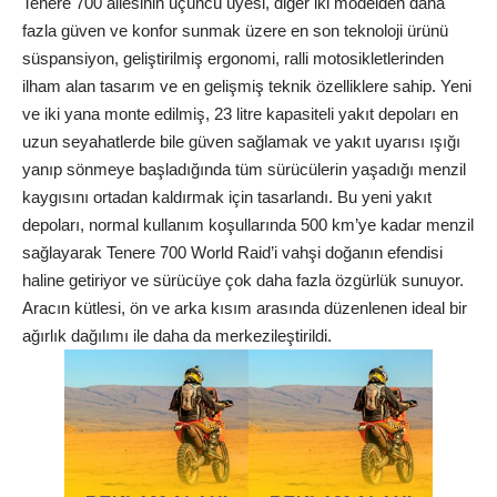
Tenere 700 ailesinin üçüncü üyesi, diğer iki modelden daha
fazla güven ve
konfor
sunmak üzere en son teknoloji ürünü
süspansiyon, geliştirilmiş ergonomi, ralli motosikletlerinden
ilham alan tasarım ve en gelişmiş teknik özelliklere sahip. Yeni
ve iki yana monte edilmiş, 23 litre kapasiteli yakıt depoları en
uzun seyahatlerde bile güven sağlamak ve yakıt uyarısı ışığı
yanıp sönmeye başladığında tüm sürücülerin yaşadığı menzil
kaygısını ortadan kaldırmak için tasarlandı. Bu yeni yakıt
depoları, normal kullanım koşullarında 500 km’ye kadar menzil
sağlayarak Tenere 700 World Raid’i vahşi doğanın efendisi
haline getiriyor ve sürücüye çok daha fazla özgürlük sunuyor.
Aracın kütlesi, ön ve arka kısım arasında düzenlenen ideal bir
ağırlık dağılımı ile daha da merkezileştirildi.