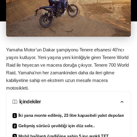
Yamaha Motor’un Dakar şampiyonu Tenere efsanesi 40’ncı
yaşını kutluyor. Yeni yaşına yeni kimliğiyle giren Tenere World
Raid i
le heyecan ve macera doruğa çıkıyor. Tenere 700 World
Raid, Yamaha’nın her zamankinden daha da ileri gitme
kabiliyetine sahip en ekstrem uzun mesafe macera
motosikleti.
İçindekiler
İki yana monte edilmiş, 23 litre kapasiteli yakıt depoları
Gelişmiş sürücü çevikliği için düz sele..
Mobil bağlantı özelliğine sahip 5 inç renkli TFT