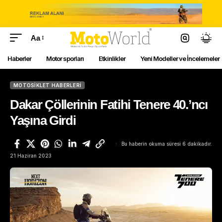
Aa
Haberler
Motor sporları
Etkinlikler
Yeni Modeller ve İncelemeler
MOTOSIKLET HABERLERI
Dakar Çöllerinin Fatihi Tenere 40.’ncı
Yaşına Girdi
Bu haberin okuma süresi 6 dakikadır.
21 Haziran 2023