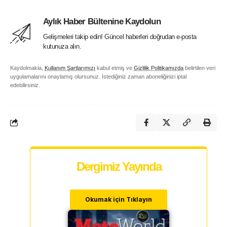
Aylık Haber Bültenine Kaydolun
Gelişmeleri takip edin! Güncel haberleri doğrudan e-posta
kutunuza alın.
Kaydolmakla,
Kullanım Şartlarımızı
kabul etmiş ve
Gizlilik Politikamızda
belirtilen veri
uygulamalarını onaylamış olursunuz. İstediğiniz zaman aboneliğinizi iptal
edebilirsiniz.
Dergimiz Yayında
Okumak için Tıklayın