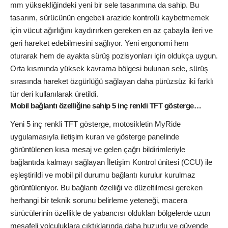
mm yüksekliğindeki yeni bir sele tasarımına da sahip. Bu
tasarım, sürücünün engebeli arazide kontrolü kaybetmemek
için vücut ağırlığını kaydırırken gereken en az çabayla ileri ve
geri hareket edebilmesini sağlıyor. Yeni ergonomi hem
oturarak hem de ayakta sürüş pozisyonları için oldukça uygun.
Orta kısmında yüksek kavrama bölgesi bulunan sele, sürüş
sırasında hareket özgürlüğü sağlayan daha pürüzsüz iki farklı
tür deri kullanılarak üretildi.
Mobil bağlantı özelliğine sahip 5 inç renkli TFT gösterge…
Yeni 5 inç renkli TFT gösterge, motosikletin MyRide
uygulamasıyla iletişim kuran ve gösterge panelinde
görüntülenen kısa mesaj ve gelen çağrı bildirimleriyle
bağlantıda kalmayı sağlayan İletişim Kontrol ünitesi (CCU) ile
eşleştirildi ve mobil pil durumu bağlantı kurulur kurulmaz
görüntüleniyor. Bu bağlantı özelliği ve düzeltilmesi gereken
herhangi bir teknik sorunu belirleme yeteneği, macera
sürücülerinin özellikle de yabancısı oldukları bölgelerde uzun
mesafeli yolculuklara çıktıklarında daha huzurlu ve güvende