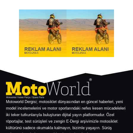
Motoworld Dergisi; motosiklet dünyasından en güncel haberleri, yeni
model incelemelerini ve motor sporlarındaki nefes kesen mücadeleleri
iki teker tutkunlarıyla buluşturan dijital yayın platformudur. Özel
röportajlar, test sürüşleri ve zengin E-Dergi arşivimizle motosiklet
kültürünü sadece okumakla kalmayın, bizimle yaşayın. Sürüş