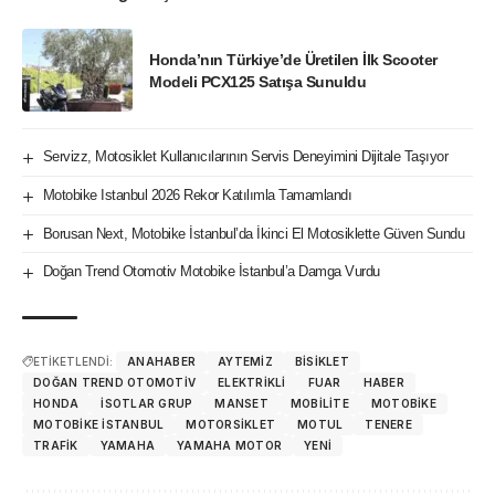
Honda’nın Türkiye’de Üretilen İlk Scooter
Modeli PCX125 Satışa Sunuldu
Servizz, Motosiklet Kullanıcılarının Servis Deneyimini Dijitale Taşıyor
Motobike Istanbul 2026 Rekor Katılımla Tamamlandı
Borusan Next, Motobike İstanbul’da İkinci El Motosiklette Güven Sundu
Doğan Trend Otomotiv Motobike İstanbul’a Damga Vurdu
ETİKETLENDİ:
ANAHABER
AYTEMIZ
BISIKLET
DOĞAN TREND OTOMOTIV
ELEKTRIKLI
FUAR
HABER
HONDA
İSOTLAR GRUP
MANSET
MOBILITE
MOTOBIKE
MOTOBIKE ISTANBUL
MOTORSIKLET
MOTUL
TENERE
TRAFIK
YAMAHA
YAMAHA MOTOR
YENI