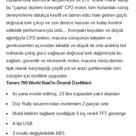
bu “çapraz düzlem konseptli” CP2 motor, tüm hızlardaki sürüş
deneyimlerini oldukça keyifli ve tatmin edici hale getiren güçlü
doğrusal tork çıkışı ve son derece hassas ve kolay kontrol
edilebilir performansıyla ünlü… Kompakt boyutları ve düşük
ağırlığıyla CP2 ünitesi, macera sürüşünün talepleri ve
gereksinimleri açısından idealdir ve düşük ile orta aralıkta bol
miktarda çekiş gücü sağlayan doğrusal tork dağıtımıyla bu
sağlam, güvenilir ve ekonomik motor, macera sürücülerinin
tipik olarak karşılaştığı çeşitli yol ve arazi şartlarındaki tüm
sürüşler için özellikle uygundur.
Tenere 700 World Raid’in Önemli Özellikleri
İki yana monte edilmiş, 23 litre kapasiteli yakıt depoları
Düz Rally tasarımından esinlenilen 2 parçalı sele
Mobil bildirim bağlantı özelliğiyle 5 inç renkli TFT gösterge
A tipi USB
3 modlu değiştirilebilir ABS