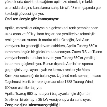
yüksek orta devirlerde dağıtımı optimize etmek için farklı
uzunluklarda giriş kanallarına sahip bir çift 48 mm çapında gaz
kelebeği gövdesi içeriyor.
Özel renkleriyle göz kamaştırıyor
Aprilia, motosiklet dünyasının geleneksel renk şemalarından
uzaklaşan ve 90’lı yılların başlarında yenilikçi ve teknolojik
renk şemaları sunan ilk marka oldu. Örneğin, Asit Altın
versiyonu bu geleneği devam ettirirken, Aprilia Tuareg 660’a
tamamen özgün bir görünüm kazandırıyor. Zaten RS ve Tuono
versiyonlarında sunulan bu versiyon Tuareg 660’ın yenilikçi
tasarımını güçlendiriyor. Bunun dışında Aprilia’nın sporcu
geçmişini vurgulayan siyah ve kırmızı renkleriyle Mars
Kırmızısı seçeneği de bulunuyor. Üçüncü renk şeması Indaco
Tagelmust ikonik bir renk şeması olup 1988 Tuareg Wind
600’den esintiler taşıyor.
Aprilia Tuareg 660 ayrıca yeni başlayanlar için diğer tüm
özellikleri birebir aynı 35 kW versiyonuyla da sunuluyor.
Zengin orijinal aksesuar çeşitliliği