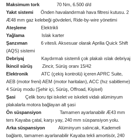
Maksimum tork
70 Nm, 6.500 d/d
Yakıt sistemi
Önden havalandırmalı hava filtresi kutusu. 2
Æ48 mm gaz kelebeği gövdeleri, Ride-by-wire yönetimi
Ateşleme
Elektrikli
Yağlama
Islak karter
Şanzıman
6 vitesli. Aksesuar olarak Aprilia Quick Shift
(AQS) sistemi
Debriyaj
Kaydırmalı sistemli çok plakalı ıslak debriyaj
İkincil sürüş
Zincir, Sürüş oranı 15/42
Elektronik
ATC (çekiş kontrolü) içeren APRC Suite,
AEB (motor freni) AEM (motor haritaları), ACC (hız sabitleme)
4 Sürüş modu (Şehir içi, Sürüş, Offroad, Kişisel)
Şasi
Çelik boru tipi iskelet ve iskeleti vidalı alüminyum
plakalarla motora bağlayan alt şasi
Ön süspansiyon
Tamamen ayarlanabilir Æ43 mm
ters Kayaba çatal, karşı yay, 240 mm süspansiyon yolu.
Arka süspansiyon
Alüminyum salıncak, Kademeli
bağlantı, tamamen ayarlanabilir Kayaba tekli amortisör, 240