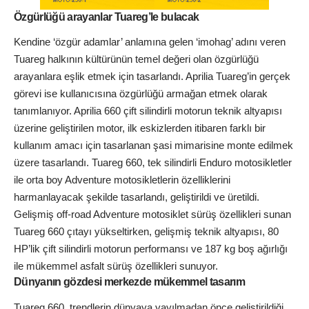
Özgürlüğü arayanlar Tuareg’le bulacak
Kendine ‘özgür adamlar’ anlamına gelen ‘imohag’ adını veren
Tuareg halkının kültürünün temel değeri olan özgürlüğü
arayanlara eşlik etmek için tasarlandı. Aprilia Tuareg’in gerçek
görevi ise kullanıcısına özgürlüğü armağan etmek olarak
tanımlanıyor. Aprilia 660 çift silindirli motorun teknik altyapısı
üzerine geliştirilen motor, ilk eskizlerden itibaren farklı bir
kullanım amacı için tasarlanan şasi mimarisine monte edilmek
üzere tasarlandı. Tuareg 660, tek silindirli Enduro motosikletler
ile orta boy Adventure motosikletlerin özelliklerini
harmanlayacak şekilde tasarlandı, geliştirildi ve üretildi.
Gelişmiş off-road Adventure motosiklet sürüş özellikleri sunan
Tuareg 660 çıtayı yükseltirken, gelişmiş teknik altyapısı, 80
HP’lik çift silindirli motorun performansı ve 187 kg boş ağırlığı
ile mükemmel asfalt sürüş özellikleri sunuyor.
Dünyanın gözdesi merkezde mükemmel tasarım
Tuareg 660, trendlerin dünyaya yayılmadan önce geliştirildiği