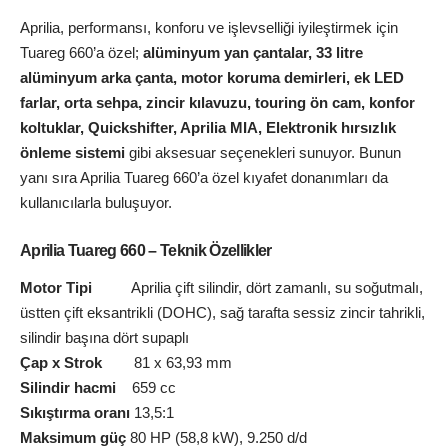
Aprilia, performansı, konforu ve işlevselliği iyileştirmek için
Tuareg 660’a özel;
alüminyum yan çantalar, 33 litre
alüminyum arka çanta, motor koruma demirleri, ek LED
farlar, orta sehpa, zincir kılavuzu, touring ön cam, konfor
koltuklar, Quickshifter, Aprilia MIA, Elektronik hırsızlık
önleme sistemi
gibi aksesuar seçenekleri sunuyor. Bunun
yanı sıra Aprilia Tuareg 660’a özel kıyafet donanımları da
kullanıcılarla buluşuyor.
Aprilia Tuareg 660 – Teknik Özellikler
Motor Tipi
Aprilia çift silindir, dört zamanlı, su soğutmalı,
üstten çift eksantrikli (DOHC), sağ tarafta sessiz zincir tahrikli,
silindir başına dört supaplı
Çap x Strok
81 x 63,93 mm
Silindir hacmi
659 cc
Sıkıştırma oranı
13,5:1
Maksimum güç
80 HP (58,8 kW), 9.250 d/d