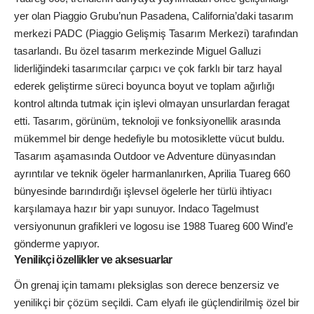
yer olan Piaggio Grubu’nun Pasadena, California’daki tasarım
merkezi PADC (Piaggio Gelişmiş Tasarım Merkezi) tarafından
tasarlandı. Bu özel tasarım merkezinde Miguel Galluzi
liderliğindeki tasarımcılar çarpıcı ve çok farklı bir tarz hayal
ederek geliştirme süreci boyunca boyut ve toplam ağırlığı
kontrol altında tutmak için işlevi olmayan unsurlardan feragat
etti. Tasarım, görünüm, teknoloji ve fonksiyonellik arasında
mükemmel bir denge hedefiyle bu motosiklette vücut buldu.
Tasarım aşamasında Outdoor ve Adventure dünyasından
ayrıntılar ve teknik ögeler harmanlanırken, Aprilia Tuareg 660
bünyesinde barındırdığı işlevsel ögelerle her türlü ihtiyacı
karşılamaya hazır bir yapı sunuyor. Indaco Tagelmust
versiyonunun grafikleri ve logosu ise 1988 Tuareg 600 Wind’e
gönderme yapıyor.
Yenilikçi özellikler ve aksesuarlar
Ön grenaj için tamamı pleksiglas son derece benzersiz ve
yenilikçi bir çözüm seçildi. Cam elyafı ile güçlendirilmiş özel bir