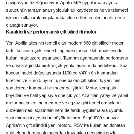
navigasyon özelliği içeriyor. Aprilia MIA uygulaması ayrıca,
sürücünün tamamlanan yolculukları kaydetmesine ve telemetri
işlevini kullanarak uygulamada elde edilen verileri analiz etme
olanağı sunuyor.
Karakterli ve performanslı çift silindirli motor
Yeni Aprilia ailesinin temeli olan modern 660 çift silindir motor
farklı kullanım şekillerine hitap eden motosiklet modellerinde
kullanılmak üzere tasarlandı. Tasarım aşamasında performans
ve düşük ağırlıkla birlikte çok yönlü tasarım da hedeflendi. Söz
konusu hedef doğrultusunda 1100 cc V4’ün ön kısmından
türetilen ve Euro 5 uyumlu, öne bakan çift silindirli, yeni nesil
son derece kompakt bir motor geliştirildi. Motor, kompakt
boyutları ve hafif yapısıyla öne çıkıyor. Azaltılan yatay ve yanal
motor hacimleri, hem emme ve egzoz gibi temel organların
düzenlenmesi açısından hem de farklı uygulamalara uyumlu
şasi mimarisi açısından büyük tasarım özgürlüğü sunuyor.
Aprilia’nın çift silindirli yeni motoru, RSV4te kullanılan donatan
yüksek performanslı motordan kazanılan deneyimi gözler