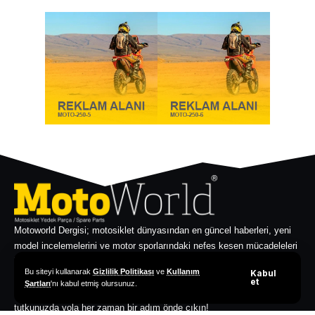
Motoworld Dergisi; motosiklet dünyasından en güncel haberleri, yeni
model incelemelerini ve motor sporlarındaki nefes kesen mücadeleleri
iki teker tutkunlarıyla buluşturan dijital yayın platformudur. Özel
Bu siteyi kullanarak
Gizlilik Politikası
ve
Kullanım
Kabul
röportajlar, test sürüşleri ve zengin E-Dergi arşivimizle motosiklet
et
Şartları
'nı kabul etmiş olursunuz.
kültürünü sadece okumakla kalmayın, bizimle yaşayın. Sürüş
tutkunuzda yola her zaman bir adım önde çıkın!