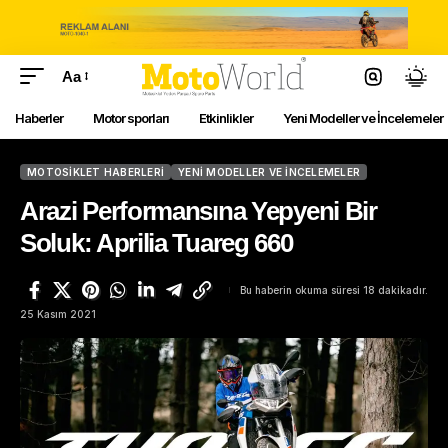
Aa
Haberler
Motor sporları
Etkinlikler
Yeni Modeller ve İncelemeler
MOTOSIKLET HABERLERI
YENI MODELLER VE İNCELEMELER
Arazi Performansına Yepyeni Bir
Soluk: Aprilia Tuareg 660
Bu haberin okuma süresi 18 dakikadır.
25 Kasım 2021