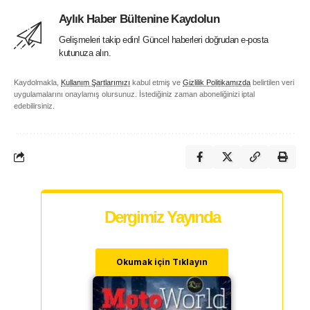
Aylık Haber Bültenine Kaydolun
Gelişmeleri takip edin! Güncel haberleri doğrudan e-posta
kutunuza alın.
Kaydolmakla,
Kullanım Şartlarımızı
kabul etmiş ve
Gizlilik Politikamızda
belirtilen veri
uygulamalarını onaylamış olursunuz. İstediğiniz zaman aboneliğinizi iptal
edebilirsiniz.
Dergimiz Yayında
Okumak için Tıklayın