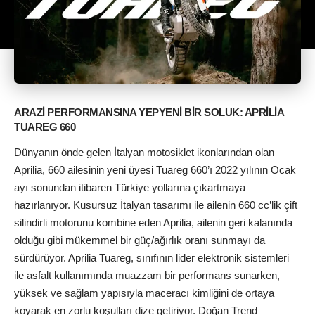
ARAZİ PERFORMANSINA YEPYENİ BİR SOLUK: APRİLİA
TUAREG 660
Dünyanın önde gelen İtalyan motosiklet ikonlarından olan
Aprilia, 660 ailesinin yeni üyesi Tuareg 660’ı 2022 yılının Ocak
ayı sonundan itibaren Türkiye yollarına çıkartmaya
hazırlanıyor. Kusursuz İtalyan tasarımı ile ailenin 660 cc’lik çift
silindirli motorunu kombine eden Aprilia, ailenin geri kalanında
olduğu gibi mükemmel bir güç/ağırlık oranı sunmayı da
sürdürüyor. Aprilia Tuareg, sınıfının lider elektronik sistemleri
ile asfalt kullanımında muazzam bir performans sunarken,
yüksek ve sağlam yapısıyla maceracı kimliğini de ortaya
koyarak en zorlu koşulları dize getiriyor. Doğan Trend