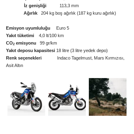
İz genişliği
113,3 mm
Ağırlık
204 kg boş ağırlık (187 kg kuru ağırlık)
Emisyon uyumluluğu
Euro 5
Yakıt tüketimi
4,0 lt/100 km
CO
emisyonu
99 gr/km
2
Yakıt deposu kapasitesi
18 litre (3 litre yedek depo)
Renk seçenekleri
Indaco Tagelmust, Mars Kırmızısı,
Asit Altın