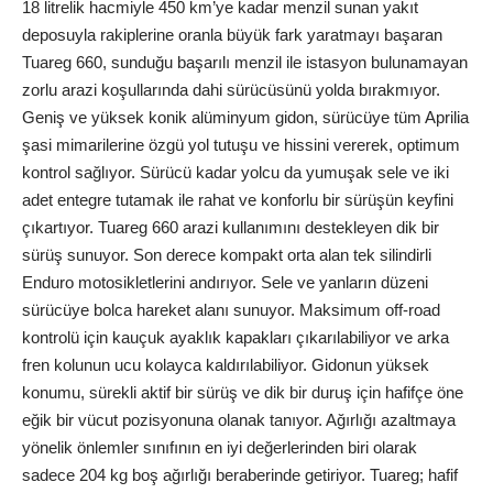
18 litrelik hacmiyle 450 km’ye kadar menzil sunan yakıt
deposuyla rakiplerine oranla büyük fark yaratmayı başaran
Tuareg 660, sunduğu başarılı menzil ile istasyon bulunamayan
zorlu arazi koşullarında dahi sürücüsünü yolda bırakmıyor.
Geniş ve yüksek konik alüminyum gidon, sürücüye tüm Aprilia
şasi mimarilerine özgü yol tutuşu ve hissini vererek, optimum
kontrol sağlıyor. Sürücü kadar yolcu da yumuşak sele ve iki
adet entegre tutamak ile rahat ve konforlu bir sürüşün keyfini
çıkartıyor. Tuareg 660 arazi kullanımını destekleyen dik bir
sürüş sunuyor. Son derece kompakt orta alan tek silindirli
Enduro motosikletlerini andırıyor. Sele ve yanların düzeni
sürücüye bolca hareket alanı sunuyor. Maksimum off-road
kontrolü için kauçuk ayaklık kapakları çıkarılabiliyor ve arka
fren kolunun ucu kolayca kaldırılabiliyor. Gidonun yüksek
konumu, sürekli aktif bir sürüş ve dik bir duruş için hafifçe öne
eğik bir vücut pozisyonuna olanak tanıyor. Ağırlığı azaltmaya
yönelik önlemler sınıfının en iyi değerlerinden biri olarak
sadece 204 kg boş ağırlığı beraberinde getiriyor. Tuareg; hafif