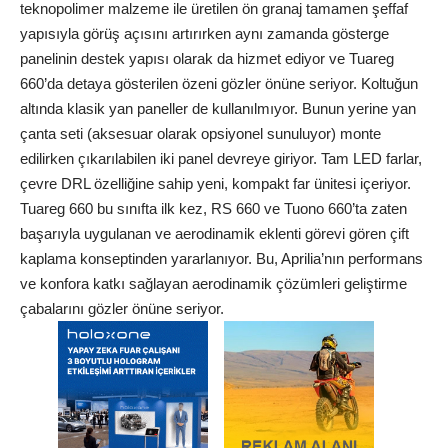
teknopolimer malzeme ile üretilen ön granaj tamamen şeffaf
yapısıyla görüş açısını artırırken aynı zamanda gösterge
panelinin destek yapısı olarak da hizmet ediyor ve Tuareg
660’da detaya gösterilen özeni gözler önüne seriyor. Koltuğun
altında klasik yan paneller de kullanılmıyor. Bunun yerine yan
çanta seti (aksesuar olarak opsiyonel sunuluyor) monte
edilirken çıkarılabilen iki panel devreye giriyor. Tam LED farlar,
çevre DRL özelliğine sahip yeni, kompakt far ünitesi içeriyor.
Tuareg 660 bu sınıfta ilk kez, RS 660 ve Tuono 660’ta zaten
başarıyla uygulanan ve aerodinamik eklenti görevi gören çift
kaplama konseptinden yararlanıyor. Bu, Aprilia’nın performans
ve konfora katkı sağlayan aerodinamik çözümleri geliştirme
çabalarını gözler önüne seriyor.