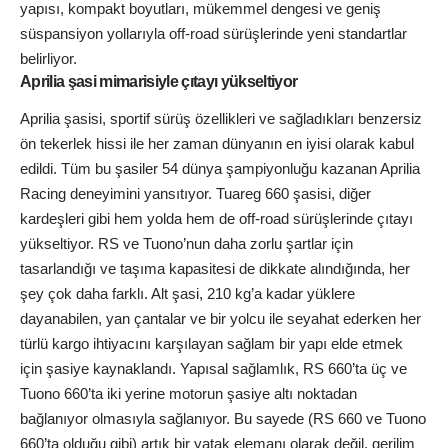
yapısı, kompakt boyutları, mükemmel dengesi ve geniş
süspansiyon yollarıyla off-road sürüşlerinde yeni standartlar
belirliyor.
Aprilia şasi mimarisiyle çıtayı yükseltiyor
Aprilia şasisi, sportif sürüş özellikleri ve sağladıkları benzersiz
ön tekerlek hissi ile her zaman dünyanın en iyisi olarak kabul
edildi. Tüm bu şasiler 54 dünya şampiyonluğu kazanan Aprilia
Racing deneyimini yansıtıyor. Tuareg 660 şasisi, diğer
kardeşleri gibi hem yolda hem de off-road sürüşlerinde çıtayı
yükseltiyor. RS ve Tuono’nun daha zorlu şartlar için
tasarlandığı ve taşıma kapasitesi de dikkate alındığında, her
şey çok daha farklı. Alt şasi, 210 kg’a kadar yüklere
dayanabilen, yan çantalar ve bir yolcu ile seyahat ederken her
türlü kargo ihtiyacını karşılayan sağlam bir yapı elde etmek
için şasiye kaynaklandı. Yapısal sağlamlık, RS 660’ta üç ve
Tuono 660’ta iki yerine motorun şasiye altı noktadan
bağlanıyor olmasıyla sağlanıyor. Bu sayede (RS 660 ve Tuono
660’ta olduğu gibi) artık bir yatak elemanı olarak değil, gerilim