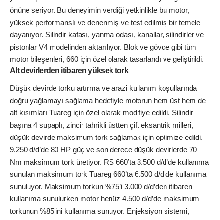
önüne seriyor. Bu deneyimin verdiği yetkinlikle bu motor,
yüksek performanslı ve denenmiş ve test edilmiş bir temele
dayanıyor. Silindir kafası, yanma odası, kanallar, silindirler ve
pistonlar V4 modelinden aktarılıyor. Blok ve gövde gibi tüm
motor bileşenleri, 660 için özel olarak tasarlandı ve geliştirildi.
Alt devirlerden itibaren yüksek tork
Düşük devirde torku artırma ve arazi kullanım koşullarında
doğru yağlamayı sağlama hedefiyle motorun hem üst hem de
alt kısımları Tuareg için özel olarak modifiye edildi. Silindir
başına 4 supaplı, zincir tahrikli üstten çift eksantrik milleri,
düşük devirde maksimum tork sağlamak için optimize edildi.
9.250 d/d’de 80 HP güç ve son derece düşük devirlerde 70
Nm maksimum tork üretiyor. RS 660’ta 8.500 d/d’de kullanıma
sunulan maksimum tork Tuareg 660’ta 6.500 d/d’de kullanıma
sunuluyor. Maksimum torkun %75’i 3.000 d/d’den itibaren
kullanıma sunulurken motor henüz 4.500 d/d’de maksimum
torkunun %85’ini kullanıma sunuyor. Enjeksiyon sistemi,