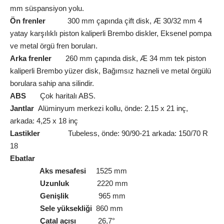
mm süspansiyon yolu.
Ön frenler
300 mm çapında çift disk, Æ 30/32 mm 4
yatay karşılıklı piston kaliperli Brembo diskler, Eksenel pompa
ve metal örgü fren boruları.
Arka frenler
260 mm çapında disk, Æ 34 mm tek piston
kaliperli Brembo yüzer disk, Bağımsız hazneli ve metal örgülü
borulara sahip ana silindir.
ABS
Çok haritalı ABS.
Jantlar
Alüminyum merkezi kollu, önde: 2.15 x 21 inç,
arkada: 4,25 x 18 inç
Lastikler
Tubeless, önde: 90/90-21 arkada: 150/70 R
18
Ebatlar
Aks mesafesi
1525 mm
Uzunluk
2220 mm
Genişlik
965 mm
Sele yüksekliği
860 mm
Çatal açısı
26,7°