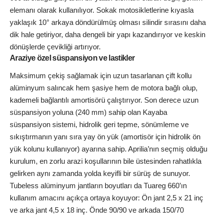
elemanı olarak kullanılıyor. Sokak motosikletlerine kıyasla
yaklaşık 10° arkaya döndürülmüş olması silindir sırasını daha
dik hale getiriyor, daha dengeli bir yapı kazandırıyor ve keskin
dönüşlerde çevikliği artırıyor.
Araziye özel süspansiyon ve lastikler
Maksimum çekiş sağlamak için uzun tasarlanan çift kollu
alüminyum salıncak hem şasiye hem de motora bağlı olup,
kademeli bağlantılı amortisörü çalıştırıyor. Son derece uzun
süspansiyon yoluna (240 mm) sahip olan Kayaba
süspansiyon sistemi, hidrolik geri tepme, sönümleme ve
sıkıştırmanın yanı sıra yay ön yük (amortisör için hidrolik ön
yük kolunu kullanıyor) ayarına sahip. Aprilia’nın seçmiş olduğu
kurulum, en zorlu arazi koşullarının bile üstesinden rahatlıkla
gelirken aynı zamanda yolda keyifli bir sürüş de sunuyor.
Tubeless alüminyum jantların boyutları da Tuareg 660’ın
kullanım amacını açıkça ortaya koyuyor: Ön jant 2,5 x 21 inç
ve arka jant 4,5 x 18 inç. Önde 90/90 ve arkada 150/70