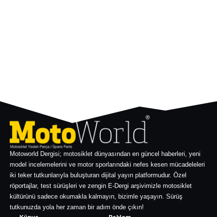
Motoworld Dergisi; motosiklet dünyasından en güncel haberleri, yeni
model incelemelerini ve motor sporlarındaki nefes kesen mücadeleleri
iki teker tutkunlarıyla buluşturan dijital yayın platformudur. Özel
röportajlar, test sürüşleri ve zengin E-Dergi arşivimizle motosiklet
kültürünü sadece okumakla kalmayın, bizimle yaşayın. Sürüş
tutkunuzda yola her zaman bir adım önde çıkın!