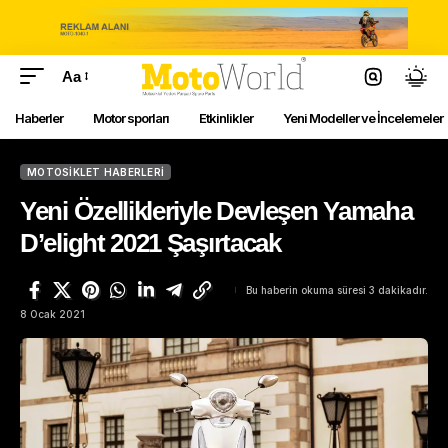
Aa
Haberler
Motor sporları
Etkinlikler
Yeni Modeller ve İncelemeler
MOTOSIKLET HABERLERI
Yeni Özellikleriyle Devleşen Yamaha
D’elight 2021 Şaşırtacak
Bu haberin okuma süresi 3 dakikadır.
8 Ocak 2021