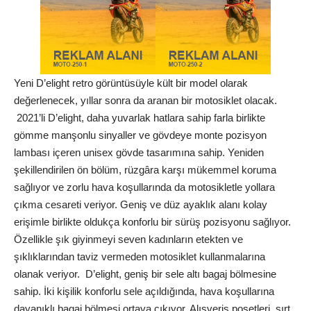
Yeni D’elight retro görüntüsüyle kült bir model olarak
değerlenecek, yıllar sonra da aranan bir motosiklet olacak.
2021’li D’elight, daha yuvarlak hatlara sahip farla birlikte
gömme manşonlu sinyaller ve gövdeye monte pozisyon
lambası içeren unisex gövde tasarımına sahip. Yeniden
şekillendirilen ön bölüm, rüzgâra karşı mükemmel koruma
sağlıyor ve zorlu hava koşullarında da motosikletle yollara
çıkma cesareti veriyor. Geniş ve düz ayaklık alanı kolay
erişimle birlikte oldukça konforlu bir sürüş pozisyonu sağlıyor.
Özellikle şık giyinmeyi seven kadınların etekten ve
şıklıklarından taviz vermeden motosiklet kullanmalarına
olanak veriyor. D’elight, geniş bir sele altı bagaj bölmesine
sahip. İki kişilik konforlu sele açıldığında, hava koşullarına
dayanıklı bagaj bölmesi ortaya çıkıyor. Alışveriş poşetleri, sırt