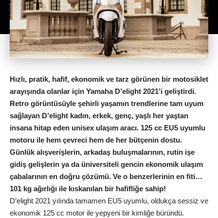
Hızlı, pratik, hafif, ekonomik ve tarz görünen bir motosiklet
arayışında olanlar için Yamaha D’elight 2021’i geliştirdi.
Retro görüntüsüyle şehirli yaşamın trendlerine tam uyum
sağlayan D’elight kadın, erkek, genç, yaşlı her yaştan
insana hitap eden unisex ulaşım aracı. 125 cc EU5 uyumlu
motoru ile hem çevreci hem de her bütçenin dostu.
Günlük alışverişlerin, arkadaş buluşmalarının, rutin işe
gidiş gelişlerin ya da üniversiteli gencin ekonomik ulaşım
çabalarının en doğru çözümü. Ve o benzerlerinin en fiti…
101 kg ağırlığı ile kıskanılan bir hafifliğe sahip!
D’elight 2021 yılında tamamen EU5 uyumlu, oldukça sessiz ve
ekonomik 125 cc motor ile yepyeni bir kimliğe büründü.