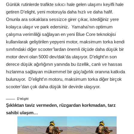
Günlük rutinlerde trafikte sıkıcı hale gelen ulaşımı keyifli hale
getiren D’elight, yeni motoruyla daha hızlı ve daha hafif.
Onunla ara sokaklara sessizce girer çıkar, istediğiniz yere
kolayca ulaşır ve park edersiniz. Yamaha’nın optimum
çalışma verimliliği sağlayan en yeni Blue Core teknolojisi
kullanılarak geliştirilen yepyeni motor, maksimum torka kendi
sınıfındaki diğer scooter’lardan önemli ölçüde daha düşük bir
motor devri olan 5000 dev/dak’da ulaşıyor. D’elight’ın son
derece düşük ağırlığının yanında bu özellik, canlı ve hassas
hızlanma sağlayan mükemmel bir güç/ağırlık oranına katkıda
bulunuyor. D’elight’ın motoru, maksimum torka diğer birçok
scooter’dan çok daha düşük bir devirde ulaşıyor.
D’elight
Şıklıktan taviz vermeden, rüzgardan korkmadan, tarz
sahibi ulaşım…