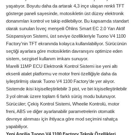
yaşatıyor. Boyutu daha da artarak 4,3 inçe ulaşan renkli TFT
gösterge paneli sayesinde, motosikletin üst düzey elektronik
donanımları kontrol ve takip edilebiliyor. Bu kapsamda standart
olarak sunulan İsveç menşeili Öhlins Smart EC 2.0 Yarı Aktif
Süspansiyon Sistemi, üst seviye özellikleriyle Tuono V4 1100
Factory’nin TFT ekranında kolayca kullanılabiliyor. Sürücünün
seçtiği ayarlara göre motosikletin davranışını optimize eden
sistem, sezgisel kullanım imkanı sunuyor.
Marelli 11MP ECU Elektronik Kontrol Sistemi ise yeni altı
eksenli atalet platformu ve motor freni özelliğiyle daha da
iyileştirilmiş olarak Tuono V4 1100 Factory’de yer alıyor.
Sistemde ikisi kişiselleştirilebilir 3 pist, ve biri kişiselleştirilebilir
3 yol olmak üzere toplam 6 farklı sürüş modu bulunuyor.
Sürücüler; Çekiş Kontrol Sistemi, Wheelie Kontrolü, motor
freni, ABS ve diğer ayarlanabilir parametrelerin otomatik
devreye alınması için ihtiyaca göre mod seçimini rahatça
yapabiliyor.
Yeni Aprilia Tuono V4 1100 Factory
Teknik Özellikleri