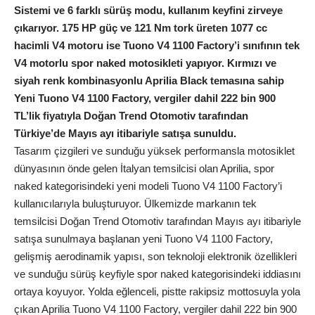
Sistemi ve 6 farklı sürüş modu, kullanım keyfini zirveye
çıkarıyor. 175 HP güç ve 121 Nm tork üreten 1077 cc
hacimli V4 motoru ise
Tuono V4 1100 Factory’i sınıfının tek
V4 motorlu spor naked motosikleti yapıyor.
Kırmızı ve
siyah renk kombinasyonlu Aprilia Black temasına sahip
Yeni Tuono V4 1100 Factory, vergiler dahil 222 bin 900
TL’lik fiyatıyla Doğan Trend Otomotiv tarafından
Türkiye’de Mayıs ayı itibariyle satışa sunuldu.
Tasarım çizgileri ve sunduğu yüksek performansla motosiklet
dünyasının önde gelen İtalyan temsilcisi olan Aprilia, spor
naked kategorisindeki yeni modeli Tuono V4 1100 Factory’i
kullanıcılarıyla buluşturuyor. Ülkemizde markanın tek
temsilcisi Doğan Trend Otomotiv tarafından Mayıs ayı itibariyle
satışa sunulmaya başlanan yeni Tuono V4 1100 Factory,
gelişmiş aerodinamik yapısı, son teknoloji elektronik özellikleri
ve sunduğu sürüş keyfiyle spor naked kategorisindeki iddiasını
ortaya koyuyor. Yolda eğlenceli, pistte rakipsiz mottosuyla yola
çıkan Aprilia Tuono V4 1100 Factory, vergiler dahil 222 bin 900