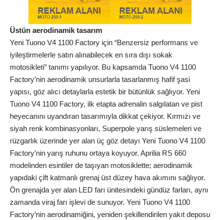
Üstün aerodinamik tasarım
Yeni Tuono V4 1100 Factory için “Benzersiz performans ve
iyileştirmelerle satın alınabilecek en sıra dışı sokak
motosikleti” tanımı yapılıyor. Bu kapsamda Tuono V4 1100
Factory’nin aerodinamik unsurlarla tasarlanmış hafif şasi
yapısı, göz alıcı detaylarla estetik bir bütünlük sağlıyor. Yeni
Tuono V4 1100 Factory, ilk etapta adrenalin salgılatan ve pist
heyecanını uyandıran tasarımıyla dikkat çekiyor. Kırmızı ve
siyah renk kombinasyonları, Superpole yarış süslemeleri ve
rüzgarlık üzerinde yer alan üç göz detayı Yeni Tuono V4 1100
Factory’nin yarış ruhunu ortaya koyuyor. Aprilia RS 660
modelinden esintiler de taşıyan motosiklette; aerodinamik
yapıdaki çift katmanlı grenaj üst düzey hava akımını sağlıyor.
Ön grenajda yer alan LED farı ünitesindeki gündüz farları, aynı
zamanda viraj farı işlevi de sunuyor. Yeni Tuono V4 1100
Factory’nin aerodinamiğini, yeniden şekillendirilen yakıt deposu