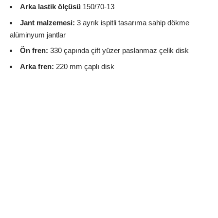
Arka lastik ölçüsü
150/70-13
Jant malzemesi:
3 ayrık ispitli tasarıma sahip dökme
alüminyum jantlar
Ön fren:
330 çapında çift yüzer paslanmaz çelik disk
Arka fren:
220 mm çaplı disk