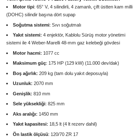
Motor tipi
: 65° V, 4 silindirli, 4 zamanlı, çift üstten kam milli
(DOHC) silindir başına dört supap
Soğutma sistemi
: Sıvı soğutmalı
Yakıt sistemi:
4 enjektör, Kablolu Sürüş motor yönetimi
sistemi ile 4 Weber-Marelli 48-mm gaz kelebeği gövdesi
Motor hacmi:
1077 cc
Maksimum güç
: 175 HP (129 kW) (11.000 dev/dak)
Boş ağırlık:
209 kg (tam dolu yakıt deposuyla)
Uzunluk:
2070 mm
Genişlik:
810 mm
Sele yüksekliği
: 825 mm
Aks aralığı:
1450 mm
Yakıt kapasitesi:
18,5 lt (4 lt rezerv dahil)
Ön lastik ölçüsü
: 120/70 ZR 17