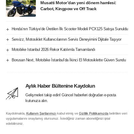
Musatti Motor’dan yeni dönem hamlesi:
Carbot, Kingpow ve Off Track
Honda’nın Türkiye’de Üretilen İlk Scooter Modeli PCX125 Satışa Sunuldu
Servizz, Motosiklet Kullanıcılarının Servis Deneyimini Dijitale Taşıyor
Motobike Istanbul 2026 Rekor Katılımla Tamamlandı
Borusan Next, Motobike İstanbul’da İkinci El Motosiklette Güven Sundu
Aylık Haber Bültenine Kaydolun
Gelişmeleri takip edin! Güncel haberleri doğrudan e-posta
kutunuza alın.
Kaydolmakla,
Kullanım Şartlarımızı
kabul etmiş ve
Gizlilik Politikamızda
belirtilen veri
uygulamalarını onaylamış olursunuz. İstediğiniz zaman aboneliğinizi iptal
edebilirsiniz.