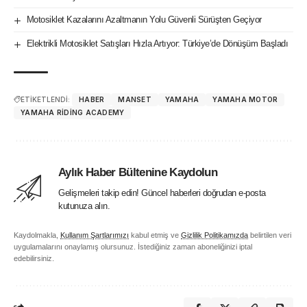
Motosiklet Kazalarını Azaltmanın Yolu Güvenli Sürüşten Geçiyor
Elektrikli Motosiklet Satışları Hızla Artıyor: Türkiye’de Dönüşüm Başladı
ETİKETLENDİ:
HABER
MANSET
YAMAHA
YAMAHA MOTOR
YAMAHA RIDING ACADEMY
Aylık Haber Bültenine Kaydolun
Gelişmeleri takip edin! Güncel haberleri doğrudan e-posta
kutunuza alın.
Kaydolmakla,
Kullanım Şartlarımızı
kabul etmiş ve
Gizlilik Politikamızda
belirtilen veri
uygulamalarını onaylamış olursunuz. İstediğiniz zaman aboneliğinizi iptal
edebilirsiniz.