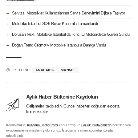
Servizz, Motosiklet Kullanıcılarının Servis Deneyimini Dijitale Taşıyor
Motobike Istanbul 2026 Rekor Katılımla Tamamlandı
Borusan Next, Motobike İstanbul’da İkinci El Motosiklette Güven Sundu
Doğan Trend Otomotiv Motobike İstanbul’a Damga Vurdu
ETİKETLENDİ:
ANAHABER
MANSET
Aylık Haber Bültenine Kaydolun
Gelişmeleri takip edin! Güncel haberleri doğrudan e-posta
kutunuza alın.
Kaydolmakla,
Kullanım Şartlarımızı
kabul etmiş ve
Gizlilik Politikamızda
belirtilen veri
uygulamalarını onaylamış olursunuz. İstediğiniz zaman aboneliğinizi iptal
edebilirsiniz.