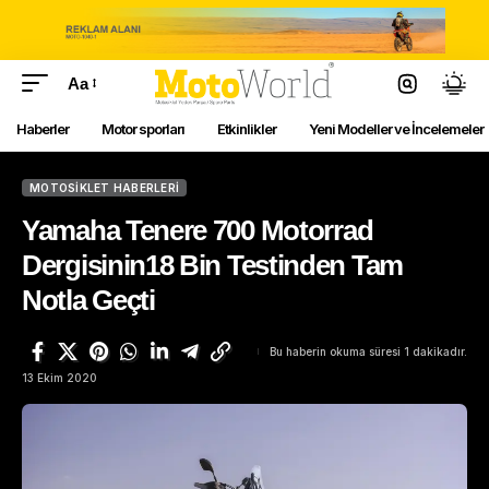
Aa
Haberler
Motor sporları
Etkinlikler
Yeni Modeller ve İncelemeler
MOTOSIKLET HABERLERI
Yamaha Tenere 700 Motorrad
Dergisinin18 Bin Testinden Tam
Notla Geçti
Bu haberin okuma süresi 1 dakikadır.
13 Ekim 2020