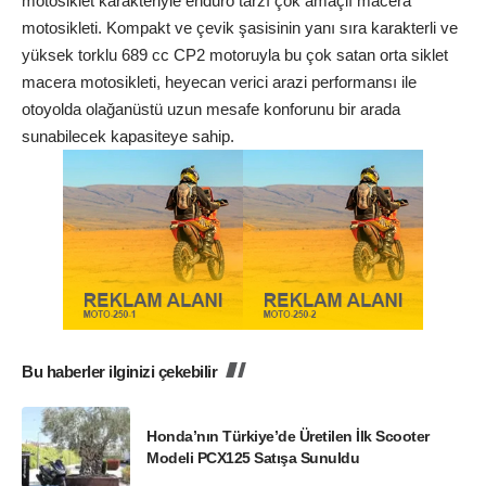
motosiklet karakteriyle enduro tarzı çok amaçlı macera
motosikleti. Kompakt ve çevik şasisinin yanı sıra karakterli ve
yüksek torklu 689 cc CP2 motoruyla bu çok satan orta siklet
macera motosikleti, heyecan verici arazi performansı ile
otoyolda olağanüstü uzun mesafe konforunu bir arada
sunabilecek kapasiteye sahip.
Bu haberler ilginizi çekebilir
Honda’nın Türkiye’de Üretilen İlk Scooter
Modeli PCX125 Satışa Sunuldu