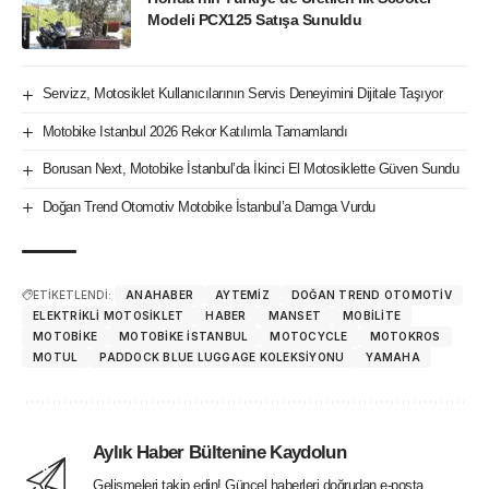
Modeli PCX125 Satışa Sunuldu
Servizz, Motosiklet Kullanıcılarının Servis Deneyimini Dijitale Taşıyor
Motobike Istanbul 2026 Rekor Katılımla Tamamlandı
Borusan Next, Motobike İstanbul’da İkinci El Motosiklette Güven Sundu
Doğan Trend Otomotiv Motobike İstanbul’a Damga Vurdu
ETİKETLENDİ:
ANAHABER
AYTEMIZ
DOĞAN TREND OTOMOTIV
ELEKTRIKLI MOTOSIKLET
HABER
MANSET
MOBILITE
MOTOBIKE
MOTOBIKE ISTANBUL
MOTOCYCLE
MOTOKROS
MOTUL
PADDOCK BLUE LUGGAGE KOLEKSIYONU
YAMAHA
Aylık Haber Bültenine Kaydolun
Gelişmeleri takip edin! Güncel haberleri doğrudan e-posta