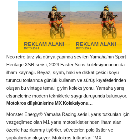
Neo retro tarzıyla dünya çapında sevilen Yamaha’nın Sport
Heritage XSR serisi, 2024 Faster Sons koleksiyonunun da
ilham kaynağı. Beyaz, siyah, haki ve dikkat çekici koyu
turuncu tonlarında günlük kullanım ve sürüş kıyafetlerinden
oluşan bu vintage temalı giyim koleksiyonu, Yamaha yarış
efsanelerine modern tekniklerle saygı duruşunda bulunuyor.
Motokros düşkünlerine MX Koleksiyonu…
Monster Energy® Yamaha Racing serisi, yarış tutkunları için
vazgeçilmez olan M1 yarış motosikletlerinden ilham alan
özenle hazırlanmış tişörtler, süveterler, polo üstler ve
şapkalardan oluşuyor. Motokros tutkunları “MX