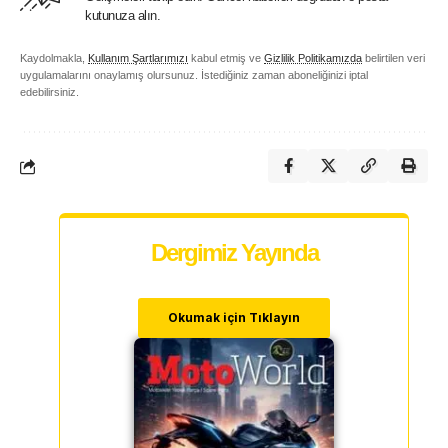
kutunuza alın.
Kaydolmakla,
Kullanım Şartlarımızı
kabul etmiş ve
Gizlilik Politikamızda
belirtilen veri
uygulamalarını onaylamış olursunuz. İstediğiniz zaman aboneliğinizi iptal
edebilirsiniz.
Dergimiz Yayında
Okumak için Tıklayın