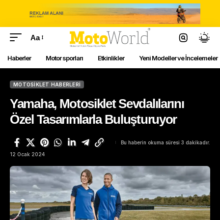
Aa
Haberler
Motor sporları
Etkinlikler
Yeni Modeller ve İncelemeler
MOTOSIKLET HABERLERI
Yamaha, Motosiklet Sevdalılarını
Özel Tasarımlarla Buluşturuyor
Bu haberin okuma süresi 3 dakikadır.
12 Ocak 2024