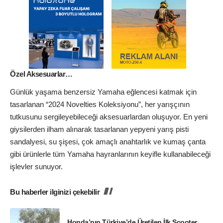
Özel Aksesuarlar…
Günlük yaşama benzersiz Yamaha eğlencesi katmak için
tasarlanan “2024 Novelties Koleksiyonu”, her yarışçının
tutkusunu sergileyebileceği aksesuarlardan oluşuyor. En yeni
giysilerden ilham alınarak tasarlanan yepyeni yarış pisti
sandalyesi, su şişesi, çok amaçlı anahtarlık ve kumaş çanta
gibi ürünlerle tüm Yamaha hayranlarının keyifle kullanabileceği
işlevler sunuyor.
Bu haberler ilginizi çekebilir
Honda’nın Türkiye’de Üretilen İlk Scooter