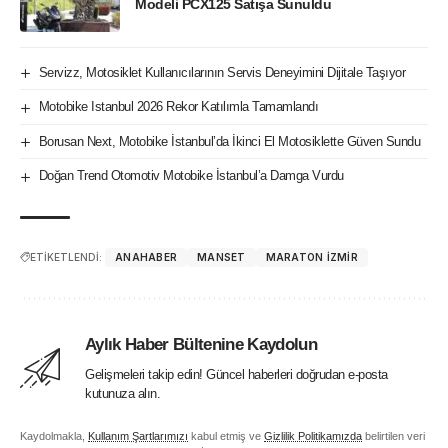
Modeli PCX125 Satışa Sunuldu
Servizz, Motosiklet Kullanıcılarının Servis Deneyimini Dijitale Taşıyor
Motobike Istanbul 2026 Rekor Katılımla Tamamlandı
Borusan Next, Motobike İstanbul’da İkinci El Motosiklette Güven Sundu
Doğan Trend Otomotiv Motobike İstanbul’a Damga Vurdu
ETİKETLENDİ:
ANAHABER
MANSET
MARATON IZMIR
Aylık Haber Bültenine Kaydolun
Gelişmeleri takip edin! Güncel haberleri doğrudan e-posta
kutunuza alın.
Kaydolmakla,
Kullanım Şartlarımızı
kabul etmiş ve
Gizlilik Politikamızda
belirtilen veri