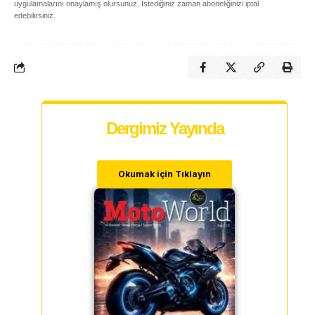
uygulamalarını onaylamış olursunuz. İstediğiniz zaman aboneliğinizi iptal
edebilirsiniz.
Dergimiz Yayında
Okumak için Tıklayın