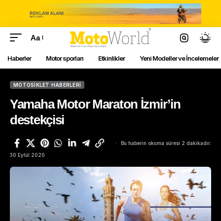
Aa
Haberler
Motor sporları
Etkinlikler
Yeni Modeller ve İncelemeler
MOTOSIKLET HABERLERI
Yamaha Motor Maraton İzmir’in
destekçisi
Bu haberin okuma süresi 2 dakikadır.
30 Eylül 2020