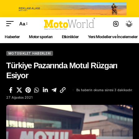
Aa
Haberler
Motor sporları
Etkinlikler
Yeni Modeller ve İncelemeler
MOTOSIKLET HABERLERI
Türkiye Pazarında Motul Rüzgarı
Esiyor
Bu haberin okuma süresi 3 dakikadır.
27 Ağustos 2021