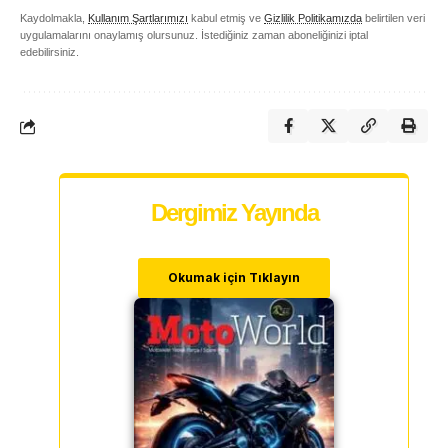
Kaydolmakla,
Kullanım Şartlarımızı
kabul etmiş ve
Gizlilik Politikamızda
belirtilen veri
uygulamalarını onaylamış olursunuz. İstediğiniz zaman aboneliğinizi iptal
edebilirsiniz.
Dergimiz Yayında
Okumak için Tıklayın