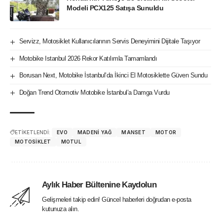
Modeli PCX125 Satışa Sunuldu
Servizz, Motosiklet Kullanıcılarının Servis Deneyimini Dijitale Taşıyor
Motobike Istanbul 2026 Rekor Katılımla Tamamlandı
Borusan Next, Motobike İstanbul’da İkinci El Motosiklette Güven Sundu
Doğan Trend Otomotiv Motobike İstanbul’a Damga Vurdu
ETİKETLENDİ:
EVO
MADENI YAĞ
MANSET
MOTOR
MOTOSIKLET
MOTUL
Aylık Haber Bültenine Kaydolun
Gelişmeleri takip edin! Güncel haberleri doğrudan e-posta
kutunuza alın.