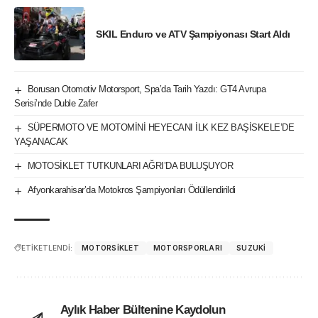
SKIL Enduro ve ATV Şampiyonası Start Aldı
Borusan Otomotiv Motorsport, Spa’da Tarih Yazdı: GT4 Avrupa
Serisi’nde Duble Zafer
SÜPERMOTO VE MOTOMİNİ HEYECANI İLK KEZ BAŞİSKELE’DE
YAŞANACAK
MOTOSİKLET TUTKUNLARI AĞRI’DA BULUŞUYOR
Afyonkarahisar’da Motokros Şampiyonları Ödüllendirildi
ETİKETLENDİ:
MOTORSIKLET
MOTORSPORLARI
SUZUKI
Aylık Haber Bültenine Kaydolun