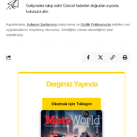
Gelişmeleri takip edin! Güncel haberleri doğrudan e-posta
kutunuza alın.
Kaydolmakla,
Kullanım Şartlarımızı
kabul etmiş ve
Gizlilik Politikamızda
belirtilen veri
uygulamalarını onaylamış olursunuz. İstediğiniz zaman aboneliğinizi iptal
edebilirsiniz.
Dergimiz Yayında
Okumak için Tıklayın