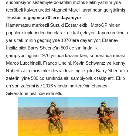
süspansiyon sistemiyle donatılan motosikletin yazılımıysa
tecrübeli İtalyan üretici Magneti Marelli tarafından geliştirilmiş.
Ecstar’ın geçmişi 70’lere dayanıyor
Hamamatsu merkezli Suzuki Ecstar ekibi, MotoGP’nin en
popüler ekiplerinden biri olarak dikkat çekiyor. Japon üreticinin
yarış takımının geçmişiyse 1970’lere dayanıyor. Efsanevi
İngiliz pilot Barry Sheene’ın 500 cc sınıfında ilk
şampiyonluğunu 1976 yılında kazanırken, sonrasında mirası
Marco Lucchinelli, Franco Uncini, Kevin Schwantz ve Kenny
Roberts Jr. gibi isimler devraldı ve İngiliz pilot Barry Sheene’ın
zaferini yine 500 cc sınıfında altı şampiyonluk takip etti. Ekip
en son zaferini ise 2016 yılında İngiltere’nin efsanevi
Silverstone pistinde elde etti.