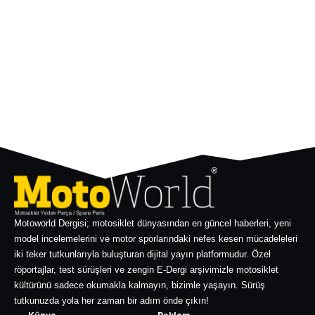
Motoworld Dergisi; motosiklet dünyasından en güncel haberleri, yeni
model incelemelerini ve motor sporlarındaki nefes kesen mücadeleleri
iki teker tutkunlarıyla buluşturan dijital yayın platformudur. Özel
röportajlar, test sürüşleri ve zengin E-Dergi arşivimizle motosiklet
kültürünü sadece okumakla kalmayın, bizimle yaşayın. Sürüş
tutkunuzda yola her zaman bir adım önde çıkın!