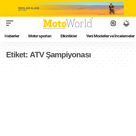
Haberler
Motor sporları
Etkinlikler
Yeni Modeller ve İncelemeler
Etiket:
ATV Şampiyonası