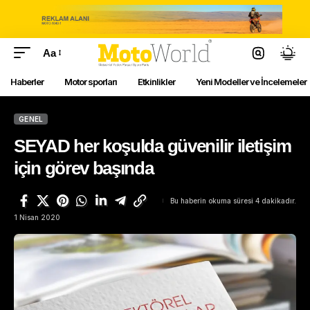
Aa
Haberler
Motor sporları
Etkinlikler
Yeni Modeller ve İncelemeler
GENEL
SEYAD her koşulda güvenilir iletişim
için görev başında
Bu haberin okuma süresi 4 dakikadır.
1 Nisan 2020