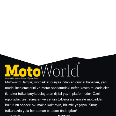
Motoworld Dergisi; motosiklet dünyasından en güncel haberleri, yeni
model incelemelerini ve motor sporlarındaki nefes kesen mücadeleleri
iki teker tutkunlarıyla buluşturan dijital yayın platformudur. Özel
röportajlar, test sürüşleri ve zengin E-Dergi arşivimizle motosiklet
kültürünü sadece okumakla kalmayın, bizimle yaşayın. Sürüş
tutkunuzda yola her zaman bir adım önde çıkın!