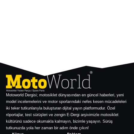
Motoworld Dergisi; motosiklet dünyasından en güncel haberleri, yeni
model incelemelerini ve motor sporlarındaki nefes kesen mücadeleleri
iki teker tutkunlarıyla buluşturan dijital yayın platformudur. Özel
röportajlar, test sürüşleri ve zengin E-Dergi arşivimizle motosiklet
kültürünü sadece okumakla kalmayın, bizimle yaşayın. Sürüş
tutkunuzda yola her zaman bir adım önde çıkın!