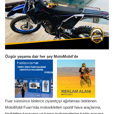
Özgür yaşama dair her şey MotoMobil’de
Fuar süresince binlerce ziyaretçiyi ağırlaması beklenen
MotoMobil Fuarı’nda motosikletten sportif hava araçlarına,
bisikletten karavana ve kamp malzemelerine kadar macera,