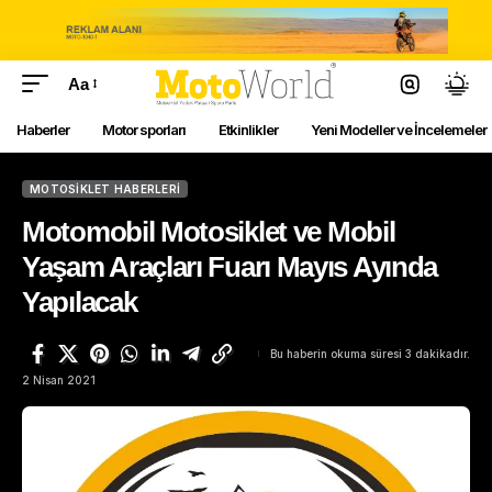
Aa
Haberler
Motor sporları
Etkinlikler
Yeni Modeller ve İncelemeler
MOTOSIKLET HABERLERI
Motomobil Motosiklet ve Mobil
Yaşam Araçları Fuarı Mayıs Ayında
Yapılacak
Bu haberin okuma süresi 3 dakikadır.
2 Nisan 2021