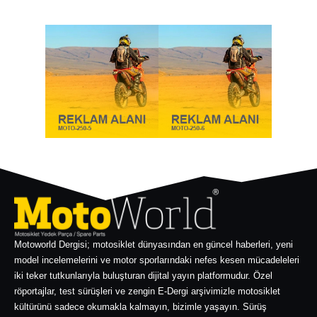
Motoworld Dergisi; motosiklet dünyasından en güncel haberleri, yeni
model incelemelerini ve motor sporlarındaki nefes kesen mücadeleleri
iki teker tutkunlarıyla buluşturan dijital yayın platformudur. Özel
röportajlar, test sürüşleri ve zengin E-Dergi arşivimizle motosiklet
kültürünü sadece okumakla kalmayın, bizimle yaşayın. Sürüş