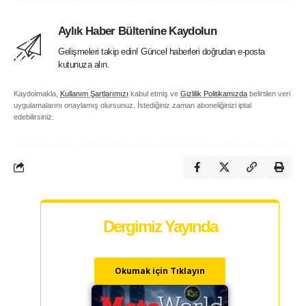
Aylık Haber Bültenine Kaydolun
Gelişmeleri takip edin! Güncel haberleri doğrudan e-posta
kutunuza alın.
Kaydolmakla,
Kullanım Şartlarımızı
kabul etmiş ve
Gizlilik Politikamızda
belirtilen veri
uygulamalarını onaylamış olursunuz. İstediğiniz zaman aboneliğinizi iptal
edebilirsiniz.
Dergimiz Yayında
Okumak için Tıklayın