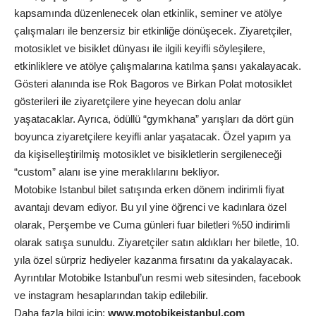
kapsamında düzenlenecek olan etkinlik, seminer ve atölye
çalışmaları ile benzersiz bir etkinliğe dönüşecek. Ziyaretçiler,
motosiklet ve bisiklet dünyası ile ilgili keyifli söyleşilere,
etkinliklere ve atölye çalışmalarına katılma şansı yakalayacak.
Gösteri alanında ise Rok Bagoros ve Birkan Polat motosiklet
gösterileri ile ziyaretçilere yine heyecan dolu anlar
yaşatacaklar. Ayrıca, ödüllü “gymkhana” yarışları da dört gün
boyunca ziyaretçilere keyifli anlar yaşatacak. Özel yapım ya
da kişiselleştirilmiş motosiklet ve bisikletlerin sergileneceği
“custom” alanı ise yine meraklılarını bekliyor.
Motobike Istanbul bilet satışında erken dönem indirimli fiyat
avantajı devam ediyor. Bu yıl yine öğrenci ve kadınlara özel
olarak, Perşembe ve Cuma günleri fuar biletleri %50 indirimli
olarak satışa sunuldu. Ziyaretçiler satın aldıkları her biletle, 10.
yıla özel sürpriz hediyeler kazanma fırsatını da yakalayacak.
Ayrıntılar Motobike Istanbul’un resmi web sitesinden, facebook
ve instagram hesaplarından takip edilebilir.
Daha fazla bilgi için:
www.motobikeistanbul.com