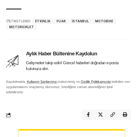
ETİKETLENDİ:
ETKINLIK
FUAR
ISTANBUL
MOTOBIKE
MOTORSIKLET
Aylık Haber Bültenine Kaydolun
Gelişmeleri takip edin! Güncel haberleri doğrudan e-posta
kutunuza alın.
Kaydolmakla,
Kullanım Şartlarımızı
kabul etmiş ve
Gizlilik Politikamızda
belirtilen veri
uygulamalarını onaylamış olursunuz. İstediğiniz zaman aboneliğinizi iptal
edebilirsiniz.