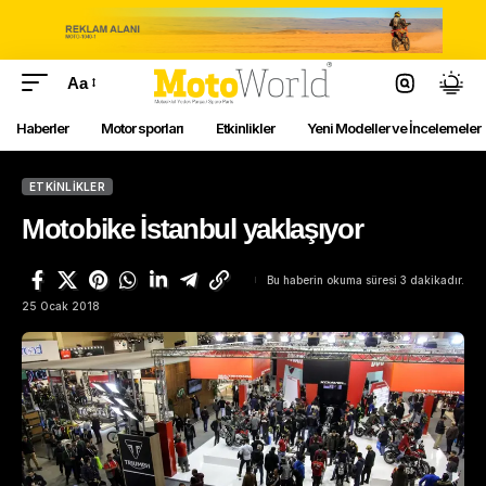
Aa
Haberler
Motor sporları
Etkinlikler
Yeni Modeller ve İncelemeler
ETKINLIKLER
Motobike İstanbul yaklaşıyor
Bu haberin okuma süresi 3 dakikadır.
25 Ocak 2018