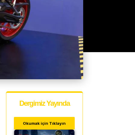
Dergimiz Yayında
Okumak için Tıklayın