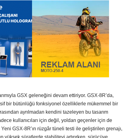
arımıyla GSX geleneğini devam ettiriyor. GSX-8R’da,
resif bir bütünlüğü fonksiyonel özelliklerle mükemmel bir
mirasından ayrılmadan kendini tazeleyen bu tasarım
ece kullanıcıları için değil, yoldan geçenler için de
 Yeni GSX-8R’ın rüzgâr tüneli testi ile geliştirilen grenajı,
 yüksek süratlerde stabiliteyi artırırken, sürücüye