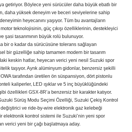
aya getiriyor. Böylece yeni sürücüler daha büyük ebatlı bir
en, daha yüksek deneyim ve beceri seviyelerine sahip
 deneyimin heyecanını yaşıyor. Tüm bu avantajların
otor teknolojisinin, güç çıkışı özelliklerinin, destekleyici
ve şasi tasarımının büyük rolü bulunuyor.
 bir o kadar da sürücüsüne tolerans sağlayan
evsel bir güzelliğe sahip tamamen modern bir tasarım
daki keskin hatlar, heyecan verici yeni nesil Suzuki spor
nitelik taşıyor. Ayrık alüminyum gidonlar, benzersiz şekilli
OWA tarafından üretilen ön süspansiyon, dört pistonlu
monteli kaliperler, LED ışıklar ve 5 inç büyüklüğündeki
ibi özellikleri GSX-8R’a benzersiz bir karakter katıyor.
e Suzuki Sürüş Modu Seçimi Özelliği, Suzuki Çekiş Kontrol
es değiştirici ve ride-by-wire elektronik gaz kelebeği
r elektronik kontrol sistemi ile Suzuki’nin yeni spor
 verici yeni bir çağı başlatmaya aday.