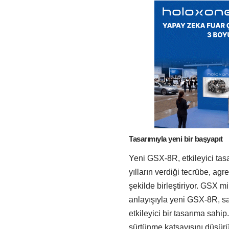
Tasarımıyla yeni bir başyapıt
Yeni GSX-8R, etkileyici tas
yılların verdiği tecrübe, ag
şekilde birleştiriyor. GSX 
anlayışıyla yeni GSX-8R, sad
etkileyici bir tasarıma sahip.
sürtünme katsayısını düşürüp