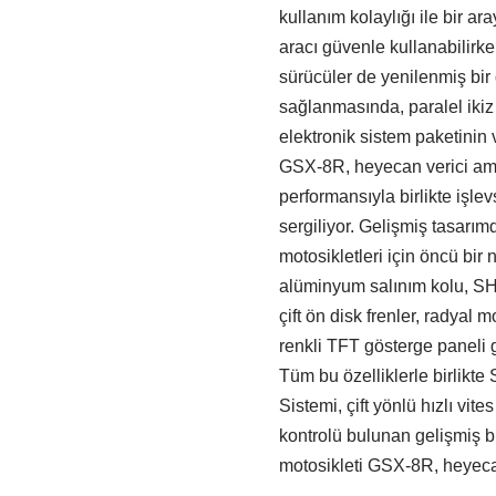
kullanım kolaylığı ile bir ar
aracı güvenle kullanabilirk
sürücüler de yenilenmiş bir
sağlanmasında, paralel ikiz m
elektronik sistem paketinin 
GSX-8R, heyecan verici ama
performansıyla birlikte işl
sergiliyor. Gelişmiş tasarım
motosikletleri için öncü bir 
alüminyum salınım kolu, SH
çift ön disk frenler, radyal 
renkli TFT gösterge paneli g
Tüm bu özelliklerle birlikt
Sistemi, çift yönlü hızlı vit
kontrolü bulunan gelişmiş bi
motosikleti GSX-8R, heyecan