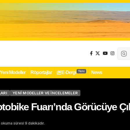
Yeni
Yeni Modeller
Röportajlar
E-Dergi
News
ARI
YENI MODELLER VE İNCELEMELER
obike Fuarı’nda Görücüye Çık
 okuma süresi 9 dakikadır.