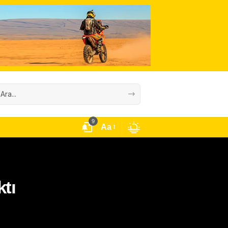
9
Aa
tı