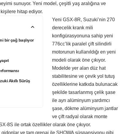
eyimi sunuyor. Yeni model, çeşitli yaş aralığına ve
işilere hitap ediyor.
Yeni GSX-8R, Suzuki’nin 270
derecelik krank mili
konfigürasyonuna sahip yeni
i bir çağ başlıyor
776cc’lik paralel çift silindirli
motorunun kullanıldığı en yeni
modeli olarak öne çıkıyor.
yapıt
Modelde yer alan düz hat
erformansı
stabilitesine ve çevik yol tutuş
uki Akıllı Sürüş
özelliklerine katkıda bulunacak
şekilde tasarlanmış çelik şase
ile ayrı alüminyum yardımcı
şase, dökme alüminyum jantlar
ve çift radyal olarak monte
X-8S ile ortak özellikler olarak öne çıkıyor.
ak gidonlar ve tam grenaj ile SHOWA süspansiyonu gibi