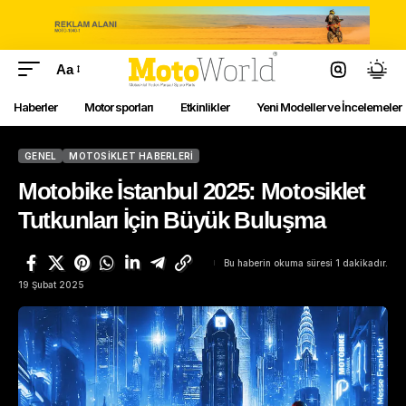
Aa
Haberler
Motor sporları
Etkinlikler
Yeni Modeller ve İncelemeler
GENEL
MOTOSIKLET HABERLERI
Motobike İstanbul 2025: Motosiklet
Tutkunları İçin Büyük Buluşma
Bu haberin okuma süresi 1 dakikadır.
19 Şubat 2025