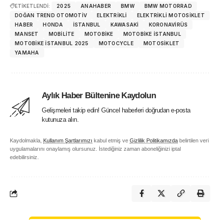
ETİKETLENDİ:
2025
ANAHABER
BMW
BMW MOTORRAD
DOĞAN TREND OTOMOTIV
ELEKTRIKLI
ELEKTRIKLI MOTOSIKLET
HABER
HONDA
ISTANBUL
KAWASAKI
KORONAVIRÜS
MANSET
MOBILITE
MOTOBIKE
MOTOBIKE ISTANBUL
MOTOBIKE İSTANBUL 2025
MOTOCYCLE
MOTOSIKLET
YAMAHA
Aylık Haber Bültenine Kaydolun
Gelişmeleri takip edin! Güncel haberleri doğrudan e-posta
kutunuza alın.
Kaydolmakla,
Kullanım Şartlarımızı
kabul etmiş ve
Gizlilik Politikamızda
belirtilen veri
uygulamalarını onaylamış olursunuz. İstediğiniz zaman aboneliğinizi iptal
edebilirsiniz.