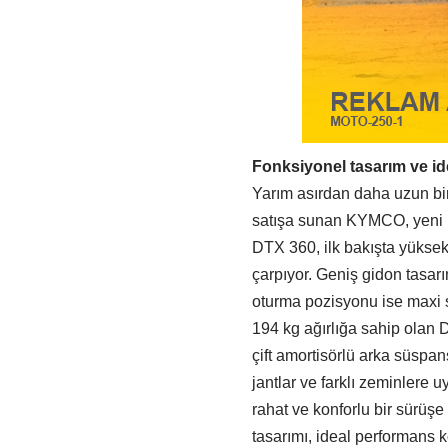
Fonksiyonel tasarım ve i
Yarım asırdan daha uzun bir 
satışa sunan KYMCO, yeni 
DTX 360, ilk bakışta yüksek
çarpıyor. Geniş gidon tasar
oturma pozisyonu ise maxi sc
194 kg ağırlığa sahip olan
çift amortisörlü arka süspa
jantlar ve farklı zeminlere 
rahat ve konforlu bir sürüşe
tasarımı, ideal performans 