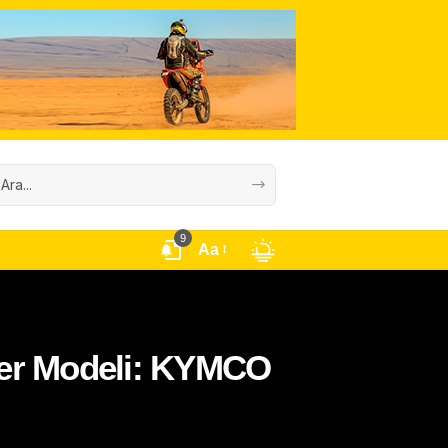
9
Aa
ter Modeli: KYMCO