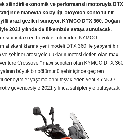
ek silindirli ekonomik ve performanslı motoruyla DTX
trafiğinde manevra kolaylığı, otoyolda konforlu bir
yifli arazi gezileri sunuyor. KYMCO DTX 360, Doğan
le 2021 yılında da ülkemizde satışa sunulacak.
ter sınıfındaki en büyük isimlerinden KYMCO,
ım alışkanlıklarına yeni modeli DTX 360 ile yepyeni bir
 ve şehirler arası yolculukların motosikletleri olan maxi
Adventure Crossover” maxi scooterı olan KYMCO DTX 360
Hayatının büyük bir bölümünü şehir içinde geçiren
rklı deneyimler yaşamalarını teşvik eden yeni KYMCO
iv güvencesiyle 2021 yılında sahipleriyle buluşacak.