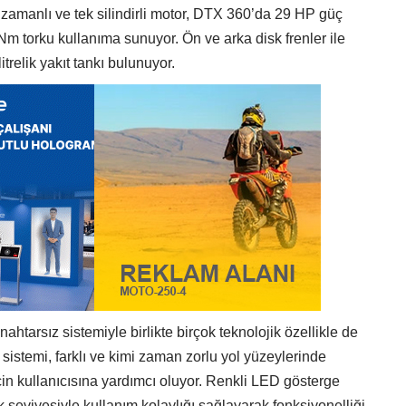
zamanlı ve tek silindirli motor, DTX 360’da 29 HP güç
Nm torku kullanıma sunuyor. Ön ve arka disk frenler ile
itrelik yakıt tankı bulunuyor.
nahtarsız sistemiyle birlikte birçok teknolojik özellikle de
 sistemi, farklı ve kimi zaman zorlu yol yüzeylerinde
çin kullanıcısına yardımcı oluyor. Renkli LED gösterge
ik seviyesiyle kullanım kolaylığı sağlayarak fonksiyonelliği