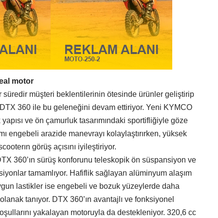
deal motor
süredir müşteri beklentilerinin ötesinde ürünler geliştirip
DTX 360 ile bu geleneğini devam ettiriyor. Yeni KYMCO
 yapısı ve ön çamurluk tasarımındaki sportifliğiyle göze
ımı engebeli arazide manevrayı kolaylaştırırken, yüksek
ooterın görüş açısını iyileştiriyor.
 DTX 360’ın sürüş konforunu teleskopik ön süspansiyon ve
nsiyonlar tamamlıyor. Hafiflik sağlayan alüminyum alaşım
uygun lastikler ise engebeli ve bozuk yüzeylerde daha
 olanak tanıyor. DTX 360’ın avantajlı ve fonksiyonel
koşullarını yakalayan motoruyla da destekleniyor. 320,6 cc