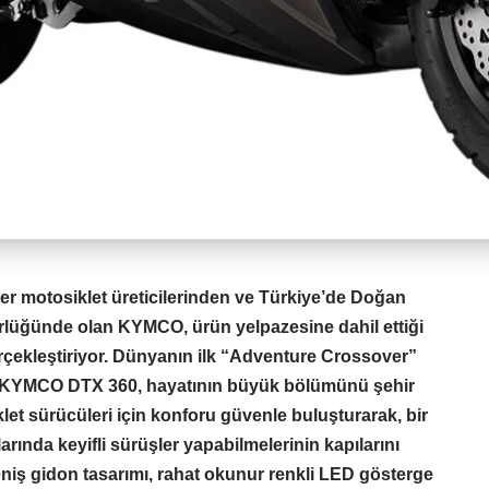
r motosiklet üreticilerinden ve Türkiye’de Doğan
rlüğünde olan KYMCO, ürün yelpazesine dahil ettiği
gerçekleştiriyor. Dünyanın ilk “Adventure Crossover”
n KYMCO DTX 360, hayatının büyük bölümünü şehir
let sürücüleri için konforu güvenle buluşturarak, bir
llarında keyifli sürüşler yapabilmelerinin kapılarını
eniş gidon tasarımı, rahat okunur renkli LED gösterge