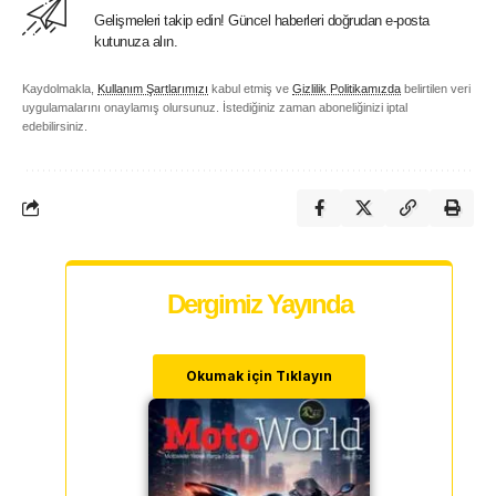
Gelişmeleri takip edin! Güncel haberleri doğrudan e-posta
kutunuza alın.
Kaydolmakla,
Kullanım Şartlarımızı
kabul etmiş ve
Gizlilik Politikamızda
belirtilen veri
uygulamalarını onaylamış olursunuz. İstediğiniz zaman aboneliğinizi iptal
edebilirsiniz.
Dergimiz Yayında
Okumak için Tıklayın