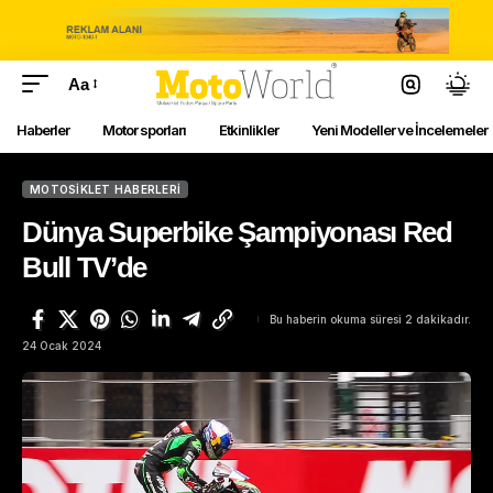
Aa
Haberler
Motor sporları
Etkinlikler
Yeni Modeller ve İncelemeler
MOTOSIKLET HABERLERI
Dünya Superbike Şampiyonası Red
Bull TV’de
Bu haberin okuma süresi 2 dakikadır.
24 Ocak 2024